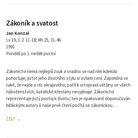
Zákoník a svatost
Jan Konzal
Lv 19, 1-2. 11-18; Mt 25, 31-46
1991
Pondělí po 1. neděli postní
Zákonictví nemá nejlepší zvuk a snadno se nad ním kdekdo
pohoršuje; jistot jeho životního stylu si ovšem cení. Zapomíná se
také, že nejde o nic okrajového, patří k ortopraxii většiny ve všech
náboženstvích, katolické křesťany nevyjímaje. Zákonictví
reprezentuje jistý postoj k životu; ten je opakovaně doporučován
biblickými autory (i naše prvé čtení počítá se zákonickou…
ČÍST →