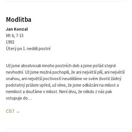
Modlitba
Jan Konzal
Mt 6, 7-15
1992
Úterý po 1. neděli postní
Už jsme absolvovali mnoho postních dob a jsme pořád stejně
nevhodní. Už jsme možná pochopili, že ani největší pílí, ani největší
snahou, ani největší poctivostí neuděláme ve svém životě žádný
podstatný průlom vpřed, už víme, že jsme odkázáni na milost a
nemilost a doufáme v milost. Není divu, že někdo z nás pak
vstupuje do…
ČÍST →