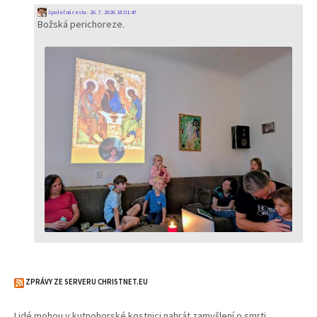
Společná cesta
:
26. 7. 2026 18:01:47
Božská perichoreze.
ZPRÁVY ZE SERVERU CHRISTNET.EU
Lidé mohou v kutnohorské kostnici nahrát zamyšlení o smrti