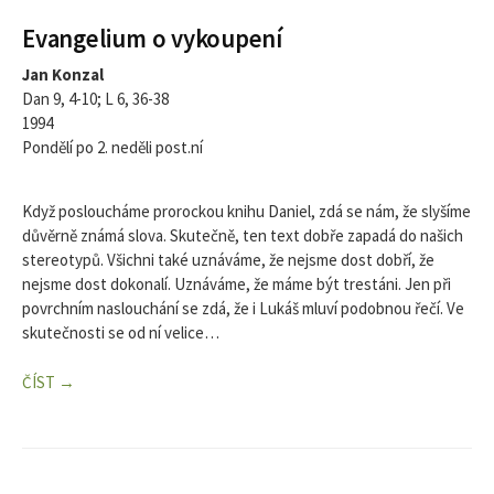
Evangelium o vykoupení
Jan Konzal
Dan 9, 4-10; L 6, 36-38
1994
Pondělí po 2. neděli post.ní
Když posloucháme prorockou knihu Daniel, zdá se nám, že slyšíme
důvěrně známá slova. Skutečně, ten text dobře zapadá do našich
stereotypů. Všichni také uznáváme, že nejsme dost dobří, že
nejsme dost dokonalí. Uznáváme, že máme být trestáni. Jen při
povrchním naslouchání se zdá, že i Lukáš mluví podobnou řečí. Ve
skutečnosti se od ní velice…
ČÍST →