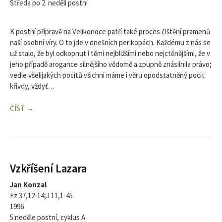
Středa po 2. neděli postní
K postní přípravě na Velikonoce patří také proces čištění pramenů
naší osobní víry. O to jde v dnešních perikopách. Každému z nás se
už stalo, že byl odkopnut i těmi nejbližšími nebo nejctěnějšími, že v
jeho případě arogance silnějšího vědomě a zpupně znásilnila právo;
vedle všelijakých pocitů všichni máme i věru opodstatněný pocit
křivdy, vždyť…
ČÍST →
Vzkříšení Lazara
Jan Konzal
Ez 37,12-14;J 11,1-45
1996
5.neděle postní, cyklus A