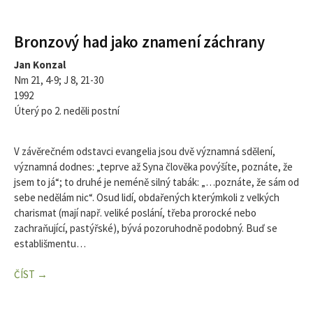
Bronzový had jako znamení záchrany
Jan Konzal
Nm 21, 4-9; J 8, 21-30
1992
Úterý po 2. neděli postní
V závěrečném odstavci evangelia jsou dvě významná sdělení,
významná dodnes: „teprve až Syna člověka povýšíte, poznáte, že
jsem to já“; to druhé je neméně silný tabák: „…poznáte, že sám od
sebe nedělám nic“. Osud lidí, obdařených kterýmkoli z velkých
charismat (mají např. veliké poslání, třeba prorocké nebo
zachraňující, pastýřské), bývá pozoruhodně podobný. Buď se
establišmentu…
ČÍST →