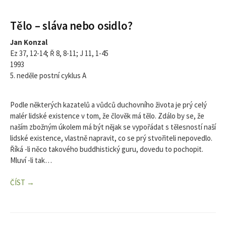
Tělo – sláva nebo osidlo?
Jan Konzal
Ez 37, 12-14; Ř 8, 8-11; J 11, 1-45
1993
5. neděle postní cyklus A
Podle některých kazatelů a vůdců duchovního života je prý celý
malér lidské existence v tom, že člověk má tělo. Zdálo by se, že
naším zbožným úkolem má být nějak se vypořádat s tělesností naší
lidské existence, vlastně napravit, co se prý stvořiteli nepovedlo.
Říká -li něco takového buddhistický guru, dovedu to pochopit.
Mluví -li tak…
ČÍST →