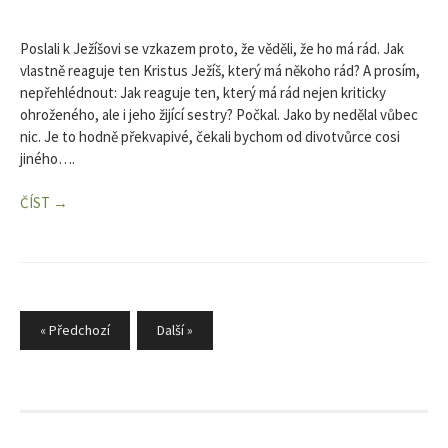
Poslali k Ježíšovi se vzkazem proto, že věděli, že ho má rád. Jak
vlastně reaguje ten Kristus Ježíš, který má někoho rád? A prosím,
nepřehlédnout: Jak reaguje ten, který má rád nejen kriticky
ohroženého, ale i jeho žijící sestry? Počkal. Jako by nedělal vůbec
nic. Je to hodně překvapivé, čekali bychom od divotvůrce cosi
jiného….
ČÍST →
Stránkování
« Předchozí
Další »
příspěvků