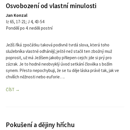
Osvobození od vlastní minulosti
Jan Konzal
Iz 65, 17-21; J 4, 43-54
Pondělí po 4. neděli postní
Ježíš říká zpočátku taková podivně tvrdá slova, která toho
služebníka vlastně odhánějí; ještě než stačil ten zbožný muž
poprosit, už má Ježíšem jakoby přilepen cejch: jde si prý pro
zázrak. Je to hodně neobvyklý úvod setkání člověka s božím
synem. Přesto nepochybuji, že se tu děje láska právě tak, jak ve
chvílích něžnosti nebo euforie….
ČÍST →
Pokušení a dějiny hříchu