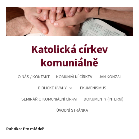
Přejít
k
obsahu
webu
Katolická církev
komuniálně
O NÁS / KONTAKT
KOMUNIÁLNÍ CÍRKEV
JAN KONZAL
BIBLICKÉ ÚVAHY
EKUMENISMUS
SEMINÁŘ O KOMUNIÁLNÍ CÍRKVI
DOKUMENTY (INTERNÍ)
ÚVODNÍ STRÁNKA
Rubrika:
Pro mládež