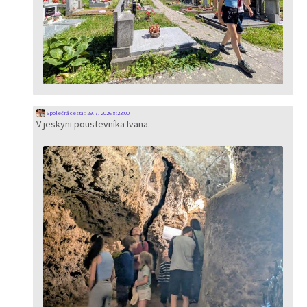
Společná cesta
:
29. 7. 2026 8:23:00
V jeskyni poustevníka Ivana.