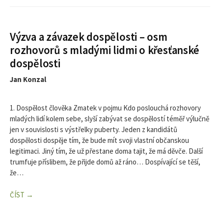
Výzva a závazek dospělosti – osm
rozhovorů s mladými lidmi o křesťanské
dospělosti
Jan Konzal
1. Dospělost člověka Zmatek v pojmu Kdo poslouchá rozhovory
mladých lidí kolem sebe, slyší zabývat se dospělostí téměř výlučně
jen v souvislosti s výstřelky puberty. Jeden z kandidátů
dospělosti dospěje tím, že bude mít svoji vlastní občanskou
legitimaci. Jiný tím, že už přestane doma tajit, že má děvče. Další
trumfuje příslibem, že přijde domů až ráno… Dospívající se těší,
že…
ČÍST →