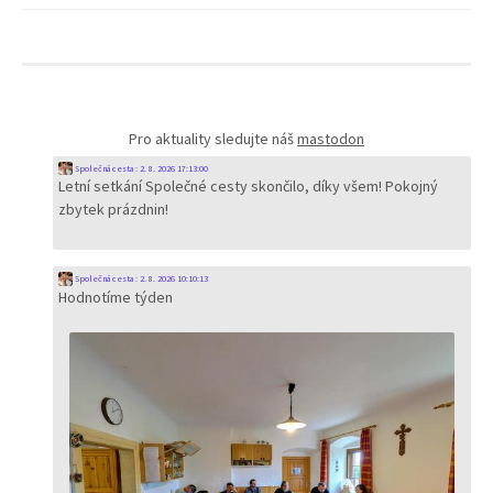
Pro aktuality sledujte náš
mastodon
Společná cesta
:
2. 8. 2026 17:13:00
Letní setkání Společné cesty skončilo, díky všem! Pokojný
zbytek prázdnin!
Společná cesta
:
2. 8. 2026 10:10:13
Hodnotíme týden