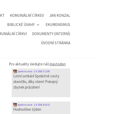
AKT
KOMUNIÁLNÍ CÍRKEV
JAN KONZAL
BIBLICKÉ ÚVAHY
EKUMENISMUS
UNIÁLNÍ CÍRKVI
DOKUMENTY (INTERNÍ)
ÚVODNÍ STRÁNKA
Pro aktuality sledujte náš
mastodon
Společná cesta
:
2. 8. 2026 17:13:00
Letní setkání Společné cesty
skončilo, díky všem! Pokojný
zbytek prázdnin!
Společná cesta
:
2. 8. 2026 10:10:13
Hodnotíme týden