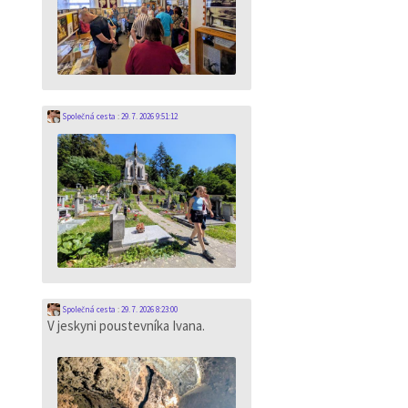
Společná cesta
:
29. 7. 2026 9:51:12
Společná cesta
:
29. 7. 2026 8:23:00
V jeskyni poustevníka Ivana.