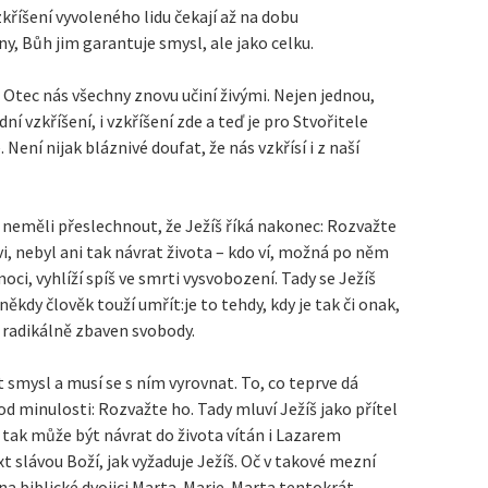
zkříšení vyvoleného lidu čekají až na dobu
y, Bůh jim garantuje smysl, ale jako celku.
 Otec nás všechny znovu učiní živými. Nejen jednou,
ní vzkříšení, i vzkříšení zde a teď je pro Stvořitele
 Není nijak bláznivé doufat, že nás vzkřísí i z naší
neměli přeslechnout, že Ježíš říká nakonec: Rozvažte
vi, nebyl ani tak návrat života – kdo ví, možná po něm
oci, vyhlíží spíš ve smrti vysvobození. Tady se Ježíš
ěkdy člověk touží umřít:je to tehdy, kdy je tak či onak,
 radikálně zbaven svobody.
ít smysl a musí se s ním vyrovnat. To, co teprve dá
od minulosti: Rozvažte ho. Tady mluví Ježíš jako přítel
n tak může být návrat do života vítán i Lazarem
slávou Boží, jak vyžaduje Ježíš. Oč v takové mezní
t na biblické dvojici Marta-Marie. Marta tentokrát