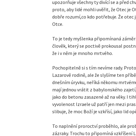
upozorňuje všechny ty divící se a před chvi
proto, aby lidé mohli uvěřit, že Otec je O
dobře rozumí,co kdo potřebuje. Že otec je
Otce.
To je tedy myšlenka připomínaná záměrn
člověk, který se poctivě prokousal pos
že i v něm je mnoho mrtvého.
Pochopitelně si s tím nevíme rady. Proto
Lazarově rodině, ale že slyšíme ten příbě
dnešním úryvku, neříká někomu mrtvému, 
mají jednou vrátit z babylonského zajetí
jako do betonu zasazené až na věky. I tih
vyvolenost Izraele už patří jen mezi pra
slibuje, že moc Boží je vzkřísí, jako lid op
To naplnění proroctví proběhlo, ale probě
zázraky. Trochu to připomíná vzkříšení La