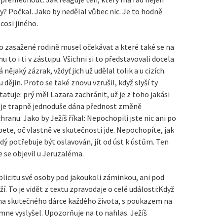
try? Počkal. Jako by nedělal vůbec nic. Je to hodně
cosi jiného.
kto zasažené rodině musel očekávat a které také se na
u to i ti v zástupu. Všichni si to představovali docela
nějaký zázrak, vždyť jich už udělal tolik a u cizích.
dějin. Proto se také znovu vzrušil, když slyší ty
tuje: prý měl Lazara zachránit, už je z toho jakási
e trapně jednoduše dána přednost změně
hranu. Jako by Ježíš říkal: Nepochopili jste nic ani po
ete, oč vlastně ve skutečnosti jde. Nepochopíte, jak
dý potřebuje být oslavován, jít od úst k ústům. Ten
e se objevil u Jeruzaléma.
ublicitu své osoby pod jakoukoli záminkou, ani pod
í. To je vidět z textu zpravodaje o celé události:Když
 na skutečného dárce každého života, s poukazem na
si mne vyslyšel. Upozorňuje na to nahlas. Ježíš