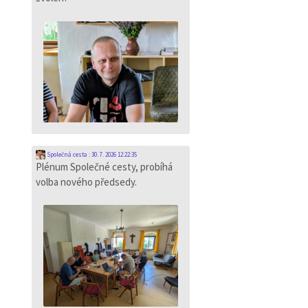
Společná cesta
:
30. 7. 2026 12:22:35
Plénum Společné cesty, probíhá
volba nového předsedy.