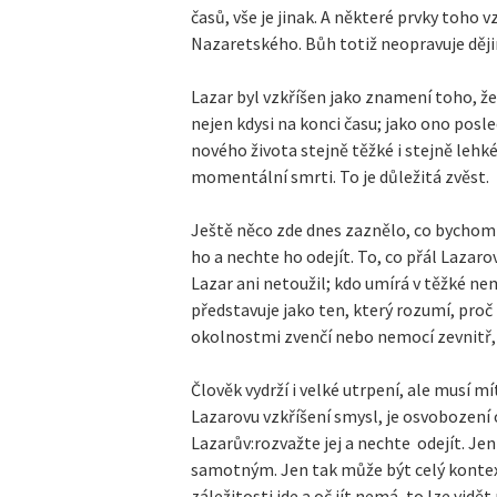
časů, vše je jinak. A některé prvky toho v
Nazaretského. Bůh totiž neopravuje dějin
Lazar byl vzkříšen jako znamení toho, že
nejen kdysi na konci času; jako ono posled
nového života stejně těžké i stejně lehké.
momentální smrti. To je důležitá zvěst.
Ještě něco zde dnes zaznělo, co bychom 
ho a nechte ho odejít. To, co přál Lazaro
Lazar ani netoužil; kdo umírá v těžké nem
představuje jako ten, který rozumí, proč n
okolnostmi zvenčí nebo nemocí zevnitř,
Člověk vydrží i velké utrpení, ale musí m
Lazarovu vzkříšení smysl, je osvobození 
Lazarův:rozvažte jej a nechte odejít. Je
samotným. Jen tak může být celý kontext 
záležitosti jde a oč jít nemá, to lze vidě