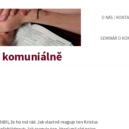
O NÁS / KONT
SEMINÁŘ O KOM
v komuniálně
ěděli, že ho má rád. Jak vlastně reaguje ten Kristus
epřehlédnout: Jak reaguje ten, který má rád nejen