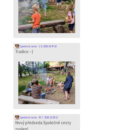
Společná cesta
:
1. 8. 2026 16:47:10
Tradice :-)
Společná cesta
:
30. 7. 2026 12:29:12
Nový předseda Společné cesty
zvolen!