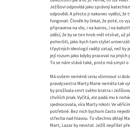
Ježíšovi odpovídá jako správný katechis
odpovědi. A přesto ji nakonec vyděsí, že
fungovat. Člověk by čekal, že poté, co vyz
připravena na vše, i na kairos, i na kab
zděsí, že by se ten hrob měl otvírat, už
pohoršili, jako bych tam slyšel univerzál
třpytných ideologií raději zatají, než by 
její rozum jako kdyby pracoval na jiných 
To se nám stává také, proto má smysl o
Má ovšem neméně cenu všimnout si dobré zp
pravdy:sestra Marty Marie neměla tak vy
by prožívala smrt svého bratra i Ježíšo
chvílích jinak. Vyčítá, ale padá mu k nohám
sjednocovala, víra Marty nikoli. Ve věříc
potřebné. Bez nich bychom často nejedli
střecha nad hlavou. To všechno dělají Mart
Mart, Lazar by nevstal. Ježíš nepřišel př