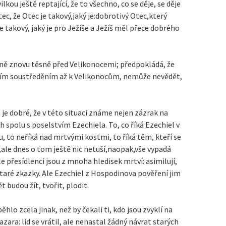
lkou ještě reptající, že to všechno, co se děje, se děje
tec, že Otec je takový,jaký je:dobrotivý Otec,který
 takový, jaký je pro Ježíše a Ježíš měl přece dobrého
ě znovu těsně před Velikonocemi; předpokládá, že
tním soustředěním až k Velikonocům, nemůže nevědět,
 je dobré, že v této situaci známe nejen zázrak na
h spolu s poselstvím Ezechiela. To, co říká Ezechiel v
to neříká nad mrtvými kostmi, to říká těm, kteří se
,ale dnes o tom ještě nic netuší,naopak,vše vypadá
le přesídlenci jsou z mnoha hledisek mrtví: asimilují,
staré zkazky. Ale Ezechiel z Hospodinova pověření jim
ět budou žít, tvořit, plodit.
hlo zcela jinak, než by čekali ti, kdo jsou zvyklí na
zara: lid se vrátil, ale nenastal žádný návrat starých