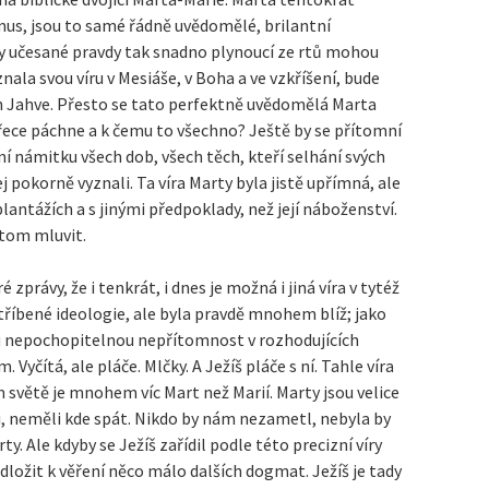
mus, jsou to samé řádně uvědomělé, brilantní
 ty učesané pravdy tak snadno plynoucí ze rtů mohou
nala svou víru v Mesiáše, v Boha a ve vzkříšení, bude
oth Jahve. Přesto se tato perfektně uvědomělá Marta
 přece páchne a k čemu to všechno? Ještě by se přítomní
ní námitku všech dob, všech těch, kteří selhání svých
jej pokorně vyznali. Ta víra Marty byla jistě upřímná, ale
plantážích a s jinými předpoklady, než její náboženství.
 tom mluvit.
rávy, že i tenkrát, i dnes je možná i jiná víra v tytéž
tříbené ideologie, ale byla pravdě mnohem blíž; jako
vu nepochopitelnou nepřítomnost v rozhodujících
. Vyčítá, ale pláče. Mlčky. A Ježíš pláče s ní. Tahle víra
ím světě je mnohem víc Mart než Marií. Marty jsou velice
, neměli kde spát. Nikdo by nám nezametl, nebyla by
y. Ale kdyby se Ježíš zařídil podle této precizní víry
edložit k věření něco málo dalších dogmat. Ježíš je tady