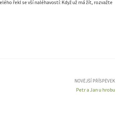
ého řekl se vší naléhavostí: Když už má žít, rozvažte
NOVĚJŠÍ PŘÍSPĚVEK
Petr a Jan u hrobu