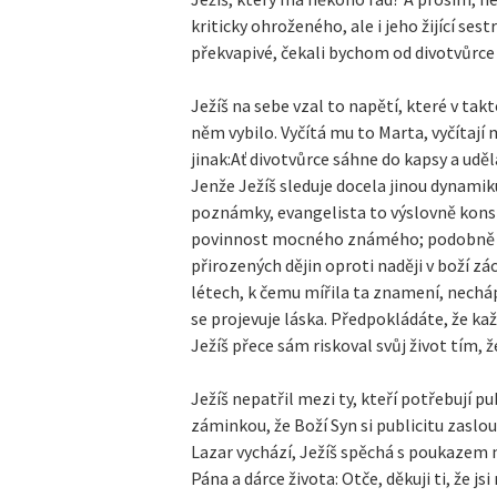
kriticky ohroženého, ale i jeho žijící ses
překvapivé, čekali bychom od divotvůrce 
Ježíš na sebe vzal to napětí, které v ta
něm vybilo. Vyčítá mu to Marta, vyčítají m
jinak:Ať divotvůrce sáhne do kapsy a udělá 
Jenže Ježíš sleduje docela jinou dynamiku 
poznámky, evangelista to výslovně konsta
povinnost mocného známého; podobně j
přirozených dějin oproti naději v boží zác
létech, k čemu mířila ta znamení, necháp
se projevuje láska. Předpokládáte, že kaž
Ježíš přece sám riskoval svůj život tím, ž
Ježíš nepatřil mezi ty, kteří potřebují p
záminkou, že Boží Syn si publicitu zaslouž
Lazar vychází, Ježíš spěchá s poukazem
Pána a dárce života: Otče, děkuji ti, že j