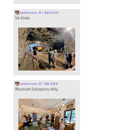
Společná cesta
:
29. 7. 2026 15:27:04
Ve štole.
Společná cesta
:
29. 7. 2026 13:38:41
Muzeum Solvayovy doly.