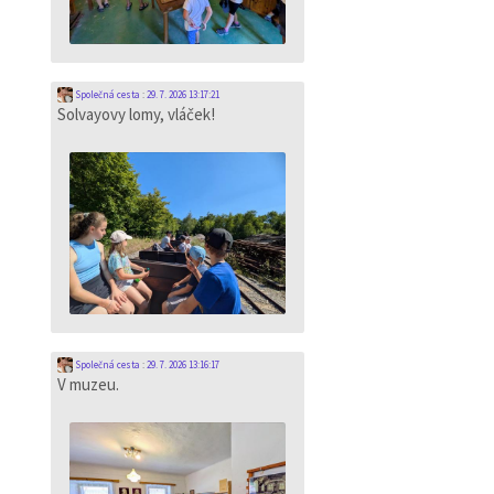
Společná cesta
:
29. 7. 2026 13:17:21
Solvayovy lomy, vláček!
Společná cesta
:
29. 7. 2026 13:16:17
V muzeu.