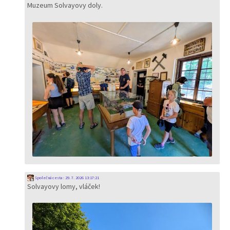
Muzeum Solvayovy doly.
Společná cesta
:
29. 7. 2026 13:17:21
Solvayovy lomy, vláček!