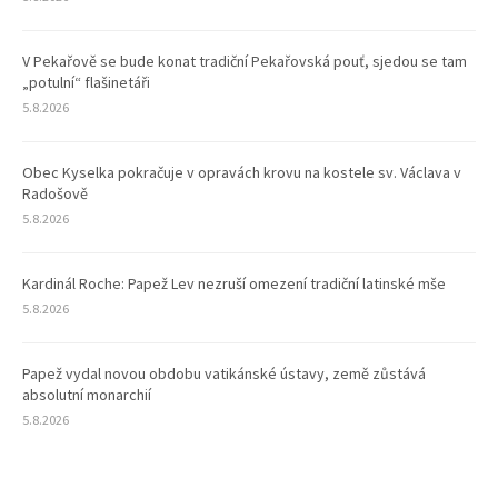
V Pekařově se bude konat tradiční Pekařovská pouť, sjedou se tam
„potulní“ flašinetáři
5.8.2026
Obec Kyselka pokračuje v opravách krovu na kostele sv. Václava v
Radošově
5.8.2026
Kardinál Roche: Papež Lev nezruší omezení tradiční latinské mše
5.8.2026
Papež vydal novou obdobu vatikánské ústavy, země zůstává
absolutní monarchií
5.8.2026