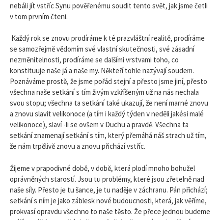
nebáli jít vstříc Synu pověřenému soudit tento svět, jak jsme četli
v tom prvním čteni.
Každý rok se znovu prodíráme k té prazvláštní realitě, prodíráme
se samozřejmě vědomím své vlastní skutečnosti, své zásadní
nezměnitelnosti, prodíráme se dalšími vrstvami toho, co
konstituuje naše já a naše my. Někteří tohle nazývají soudem.
Poznáváme prostě, že jsme pořád stejní a přesto jsme jiní, přesto
všechna naše setkání s tím živým vzkříšeným už na nás nechala
svou stopu; všechna ta setkání také ukazují, že není marné znovu
a znovu slavit velikonoce (a tím i každý týden v neděli jakési malé
velikonoce), slaví -li se ovšem v Duchu a pravdě. Všechna ta
setkání znamenají setkání s tím, který přemáhá náš strach už tím,
že nám trpělivě znovu a znovu přichází vstříc.
Žijeme v prapodivné době, v době, která plodí mnoho bohužel
oprávněných starostí. Jsou tu problémy, které jsou zřetelně nad
naše síly. Přesto je tu šance, je tu naděje v záchranu. Pán přichází;
setkání s ním je jako záblesk nové budoucnosti, která, jak věříme,
prokvasí opravdu všechno to naše těsto. Že přece jednou budeme