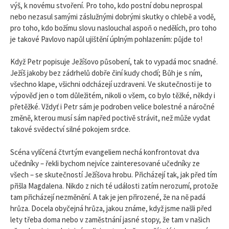
výš, k novému stvoření. Pro toho, kdo postní dobu neprospal
nebo nezasul samými záslužnými dobrými skutky o chlebě a vodě,
pro toho, kdo božímu slovu naslouchal aspoň o nedělích, pro toho
je takové Pavlovo napůl ujištění úplným pohlazením: půjde to!
Když Petr popisuje Ježíšovo působení, tak to vypadá moc snadné.
Ježíš jakoby bez zádrhelů dobře činí kudy chodí; Bůh je s ním,
všechno klape, všichni odcházejí uzdraveni. Ve skutečnosti je to
výpověď jen o tom důležitém, nikoli o všem, co bylo těžké, někdy i
přetěžké. Vždyť i Petr sám je podroben velice bolestné a náročné
změně, kterou musí sám napřed poctivě strávit, než může vydat
takové svědectví silné pokojem srdce.
Scéna vylíčená čtvrtým evangeliem nechá konfrontovat dva
učedníky – řekli bychom nejvíce zainteresované učedníky ze
všech – se skutečností Ježíšova hrobu. Přicházejí tak, jak před tím
přišla Magdalena. Nikdo z nich té události zatím nerozumí, protože
tam přicházejí nezměnění. A tak je jen přirozené, že na ně padá
hrůza. Docela obyčejná hrůza, jakou známe, když jsme našli před
lety třeba doma nebo v zaměstnání jasné stopy, že tam v našich