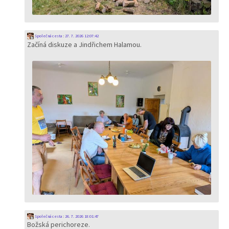
Společná cesta
:
27. 7. 2026 12:07:42
Začíná diskuze a Jindřichem Halamou.
Společná cesta
:
26. 7. 2026 18:01:47
Božská perichoreze.