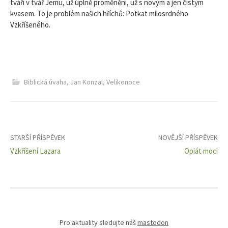
tváří v tvář Jemu, už úplně proměněni, už s novým a jen čistým
kvasem. To je problém našich hříchů: Potkat milosrdného
Vzkříšeného.
Biblická úvaha
,
Jan Konzal
,
Velikonoce
Navigace
STARŠÍ PŘÍSPĚVEK
NOVĚJŠÍ PŘÍSPĚVEK
Vzkříšení Lazara
Opiát moci
pro
příspěvky
Pro aktuality sledujte náš
mastodon