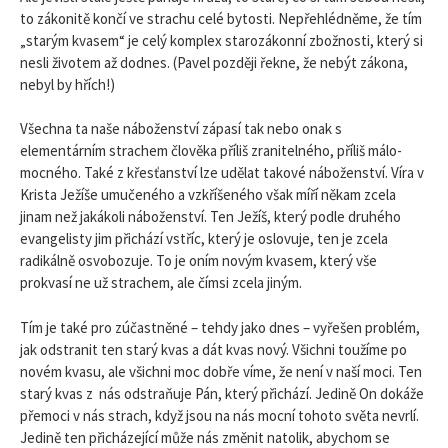
to zákonitě končí ve strachu celé bytosti. Nepřehlédněme, že tím
„starým kvasem“ je celý komplex starozákonní zbožnosti, který si
nesli životem až dodnes. (Pavel později řekne, že nebýt zákona,
nebyl by hřích!)
Všechna ta naše náboženství zápasí tak nebo onak s
elementárním strachem člověka příliš zranitelného, příliš málo-
mocného. Také z křesťanství lze udělat takové náboženství. Víra v
Krista Ježíše umučeného a vzkříšeného však míří někam zcela
jinam než jakákoli náboženství. Ten Ježíš, který podle druhého
evangelisty jim přichází vstříc, který je oslovuje, ten je zcela
radikálně osvobozuje. To je oním novým kvasem, který vše
prokvasí ne už strachem, ale čímsi zcela jiným.
Tím je také pro zúčastněné – tehdy jako dnes – vyřešen problém,
jak odstranit ten starý kvas a dát kvas nový. Všichni toužíme po
novém kvasu, ale všichni moc dobře víme, že není v naší moci. Ten
starý kvas z nás odstraňuje Pán, který přichází. Jedině On dokáže
přemoci v nás strach, když jsou na nás mocní tohoto světa nevrlí.
Jedině ten přicházející může nás změnit natolik, abychom se