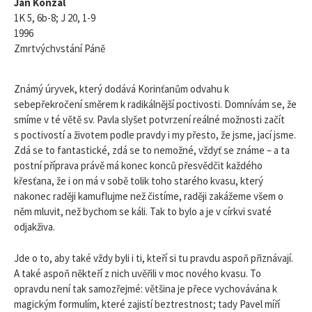
Jan Konzal
1K 5, 6b-8; J 20, 1-9
1996
Zmrtvýchvstání Páně
Známý úryvek, který dodává Korinťanům odvahu k
sebepřekročení směrem k radikálnější poctivosti. Domnívám se, že
smíme v té větě sv. Pavla slyšet potvrzení reálné možnosti začít
s poctivostí a životem podle pravdy i my přesto, že jsme, jací jsme.
Zdá se to fantastické, zdá se to nemožné, vždyť se známe – a ta
postní příprava právě má konec konců přesvědčit každého
křesťana, že i on má v sobě tolik toho starého kvasu, který
nakonec raději kamuflujme než čistíme, raději zakážeme všem o
něm mluvit, než bychom se káli. Tak to bylo a je v církvi svaté
odjakživa.
Jde o to, aby také vždy byli i ti, kteří si tu pravdu aspoň přiznávají.
A také aspoň někteří z nich uvěřili v moc nového kvasu. To
opravdu není tak samozřejmé: většina je přece vychovávána k
magickým formulím, které zajistí beztrestnost; tady Pavel míří