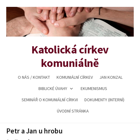
Přejít
k
obsahu
webu
Katolická církev
komuniálně
O NÁS / KONTAKT
KOMUNIÁLNÍ CÍRKEV
JAN KONZAL
BIBLICKÉ ÚVAHY
EKUMENISMUS
SEMINÁŘ O KOMUNIÁLNÍ CÍRKVI
DOKUMENTY (INTERNÍ)
ÚVODNÍ STRÁNKA
Petr a Jan u hrobu