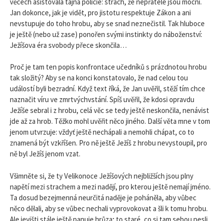
věcech asistovala tajná policie: strach, že nepřátelé jsou mocní.
Jan dokonce, jak je vidět, pro jistotu respektuje Zákon a ani
nevstupuje do toho hrobu, aby se snad neznečistil. Tak hluboce
je ještě (nebo už zase) ponořen svými instinkty do náboženství:
Ježíšova éra svobody přece skončila…
Proč je tam ten popis konfrontace učedníků s prázdnotou hrobu
tak složitý? Aby se na konci konstatovalo, že nad celou tou
událostí byli bezradní. Když text říká, že Jan uvěřil, stěží tím chce
naznačit víru ve zmrtvýchvstání. Spíš uvěřil, že kdosi opravdu
Ježíše sebral i z hrobu, celá věc se tedy ještě neskončila, nenávist
jde až za hrob. Těžko mohl uvěřit něco jiného. Další věta mne v tom
jenom utvrzuje: vždyť ještě nechápali a nemohli chápat, co to
znamená být vzkříšen. Pro ně ještě Ježíš z hrobu nevystoupil, pro
ně byl Ježíš jenom vzat.
Všimněte si, že ty Velikonoce Ježíšových nejbližších jsou plny
napětí mezi strachem a mezi nadějí, pro kterou ještě nemají jméno.
Ta dosud bezejmenná neurčitá naděje je poháněla, aby vůbec
něco dělali, aby se vůbec nechali vyprovokovat a šli k tomu hrobu.
Ale jevišti stále ještě panuje hrůza; to staré, co si tam sebou nesli,