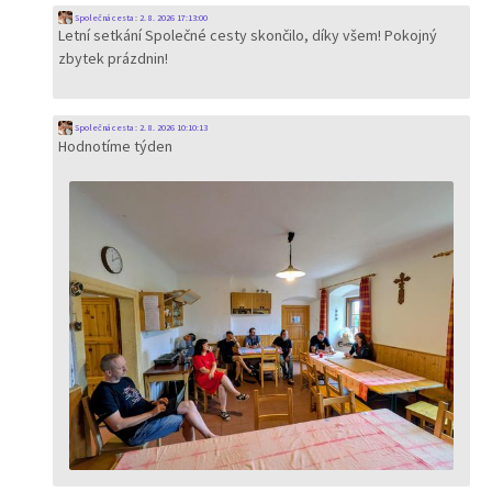
Společná cesta
:
2. 8. 2026 17:13:00
Letní setkání Společné cesty skončilo, díky všem! Pokojný
zbytek prázdnin!
Společná cesta
:
2. 8. 2026 10:10:13
Hodnotíme týden