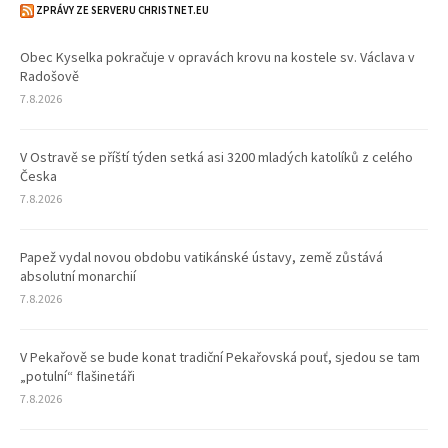
ZPRÁVY ZE SERVERU CHRISTNET.EU
Obec Kyselka pokračuje v opravách krovu na kostele sv. Václava v
Radošově
7.8.2026
V Ostravě se příští týden setká asi 3200 mladých katolíků z celého
Česka
7.8.2026
Papež vydal novou obdobu vatikánské ústavy, země zůstává
absolutní monarchií
7.8.2026
V Pekařově se bude konat tradiční Pekařovská pouť, sjedou se tam
„potulní“ flašinetáři
7.8.2026