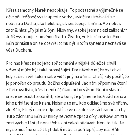
Křest samotný Marek nepopisuje. To podstatné a výjimečné se
děje při Ježíšově vystoupení z vody: „uviděl roztrhávající se
nebesa a Ducha jako holubici, jak sestupuje k němu. A z nebes
zazněl hlas: „Ty jsi můj Syn, Milovaný, v tobě jsem nalezl zalíbení.““
Ježíš vystupuje k novému životu. Životu, ve kterém se k němu
Bůh přihlásil a on se otevřel tomu být Božím synem a nechává se
vést Duchem.
Pro nás křest nebo jeho zpřítomnění v nějaké důležité chvíli
v životě může být také proměňující. Pro někoho může být chvílí,
kdy začne svět kolem sebe vidět jinýma očima. Chvílí, kdy pocítí, že
je ponořen do proudu Božího odpuštění. Jak nám připomíná čtení
z Petrova listu, křest není náš úkon nebo výkon. Není o vlastní
snaze se očistit a obrátit, ale o tom, že přijmeme Boží záchranu a
jeho přihlášení se k nám. Nejsme to my, kdo odkládáme své hříchy,
ale Bůh, který nám je odpouští a zve nás do své záchranné archy.
Tuto záchranu Bůh už nikdy nevezme zpět a díky Ježíšově smrti a
zmrtvýchvstání již není třeba k ní cokoli přidávat. Není to tak, že
my se musíme snažit být dobří nebo aspoň lepší, aby nás Bůh