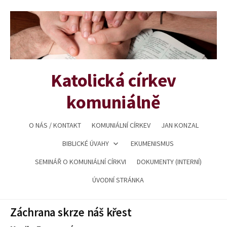
Přejít
k
obsahu
webu
Katolická církev
komuniálně
O NÁS / KONTAKT
KOMUNIÁLNÍ CÍRKEV
JAN KONZAL
BIBLICKÉ ÚVAHY
EKUMENISMUS
SEMINÁŘ O KOMUNIÁLNÍ CÍRKVI
DOKUMENTY (INTERNÍ)
ÚVODNÍ STRÁNKA
Záchrana skrze náš křest