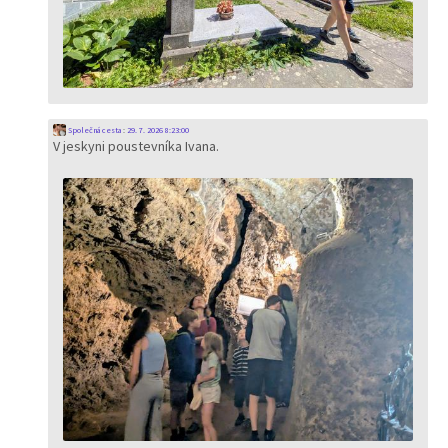
Společná cesta
:
29. 7. 2026 8:23:00
V jeskyni poustevníka Ivana.