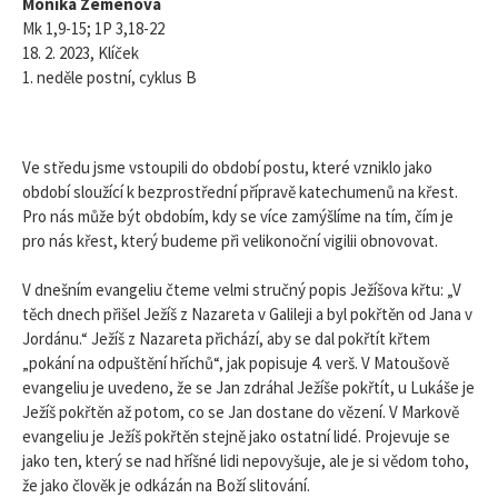
Monika Zemenová
Mk 1,9-15; 1P 3,18-22
18. 2. 2023, Klíček
1. neděle postní, cyklus B
Ve středu jsme vstoupili do období postu, které vzniklo jako
období sloužící k bezprostřední přípravě katechumenů na křest.
Pro nás může být obdobím, kdy se více zamýšlíme na tím, čím je
pro nás křest, který budeme při velikonoční vigilii obnovovat.
V dnešním evangeliu čteme velmi stručný popis Ježíšova křtu: „V
těch dnech přišel Ježíš z Nazareta v Galileji a byl pokřtěn od Jana v
Jordánu.“ Ježíš z Nazareta přichází, aby se dal pokřtít křtem
„pokání na odpuštění hříchů“, jak popisuje 4. verš. V Matoušově
evangeliu je uvedeno, že se Jan zdráhal Ježíše pokřtít, u Lukáše je
Ježíš pokřtěn až potom, co se Jan dostane do vězení. V Markově
evangeliu je Ježíš pokřtěn stejně jako ostatní lidé. Projevuje se
jako ten, který se nad hříšné lidi nepovyšuje, ale je si vědom toho,
že jako člověk je odkázán na Boží slitování.