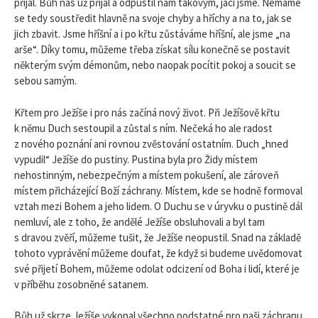
přijal. Bůh nás už přijal a odpustil nám takovým, jací jsme. Nemáme
se tedy soustředit hlavně na svoje chyby a hříchy a na to, jak se
jich zbavit. Jsme hříšní a i po křtu zůstáváme hříšní, ale jsme „na
arše“. Díky tomu, můžeme třeba získat sílu konečně se postavit
některým svým démonům, nebo naopak pocítit pokoj a soucit se
sebou samým.
Křtem pro Ježíše i pro nás začíná nový život. Při Ježíšově křtu
k němu Duch sestoupil a zůstal s ním. Nečeká ho ale radost
z nového poznání ani rovnou zvěstování ostatním. Duch „hned
vypudil“ Ježíše do pustiny. Pustina byla pro Židy místem
nehostinným, nebezpečným a místem pokušení, ale zároveň
místem přicházející Boží záchrany. Místem, kde se hodně formoval
vztah mezi Bohem a jeho lidem. O Duchu se v úryvku o pustině dál
nemluví, ale z toho, že andělé Ježíše obsluhovali a byl tam
s dravou zvěří, můžeme tušit, že Ježíše neopustil. Snad na základě
tohoto vyprávění můžeme doufat, že když si budeme uvědomovat
své přijetí Bohem, můžeme odolat odcizení od Boha i lidí, které je
v příběhu zosobněné satanem.
Bůh už skrze Ježíše vykonal všechno podstatné pro naši záchranu