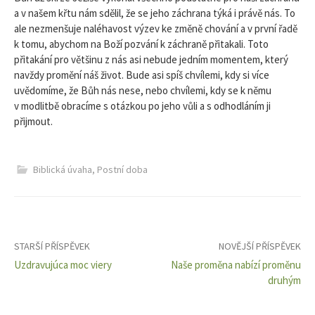
a v našem křtu nám sdělil, že se jeho záchrana týká i právě nás. To
ale nezmenšuje naléhavost výzev ke změně chování a v první řadě
k tomu, abychom na Boží pozvání k záchraně přitakali. Toto
přitakání pro většinu z nás asi nebude jedním momentem, který
navždy promění náš život. Bude asi spíš chvílemi, kdy si více
uvědomíme, že Bůh nás nese, nebo chvílemi, kdy se k němu
v modlitbě obracíme s otázkou po jeho vůli a s odhodláním ji
přijmout.
Biblická úvaha
,
Postní doba
Navigace
STARŠÍ PŘÍSPĚVEK
NOVĚJŠÍ PŘÍSPĚVEK
Uzdravujúca moc viery
Naše proměna nabízí proměnu
pro
druhým
příspěvky