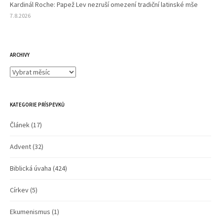
Kardinál Roche: Papež Lev nezruší omezení tradiční latinské mše
7.8.2026
ARCHIVY
Archivy
KATEGORIE PŘÍSPĚVKŮ
Článek
(17)
Advent
(32)
Biblická úvaha
(424)
Církev
(5)
Ekumenismus
(1)