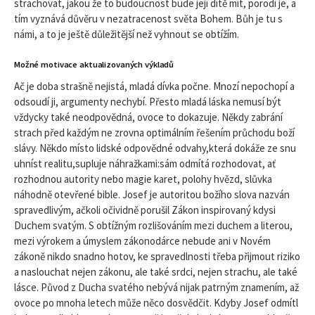
strachovat, jakou že to budoucnost bude její dítě mít, porodí je, a
tím vyznává důvěru v nezatracenost světa Bohem. Bůh je tu s
námi, a to je ještě důležitější než vyhnout se obtížím.
Možné motivace aktualizovaných výkladů
Ač je doba strašně nejistá, mladá dívka počne. Mnozí nepochopí a
odsoudí ji, argumenty nechybí. Přesto mladá láska nemusí být
vždycky také neodpovědná, ovoce to dokazuje. Někdy zabrání
strach před každým ne zrovna optimálním řešením průchodu boží
slávy. Někdo místo lidské odpovědné odvahy,která dokáže ze snu
uhníst realitu,supluje náhražkami:sám odmítá rozhodovat, ať
rozhodnou autority nebo magie karet, polohy hvězd, slůvka
náhodně otevřené bible. Josef je autoritou božího slova nazván
spravedlivým, ačkoli očividně porušil Zákon inspirovaný kdysi
Duchem svatým. S obtížným rozlišováním mezi duchem a literou,
mezi výrokem a úmyslem zákonodárce nebude ani v Novém
zákoně nikdo snadno hotov, ke spravedlnosti třeba přijmout riziko
a naslouchat nejen zákonu, ale také srdci, nejen strachu, ale také
lásce. Původ z Ducha svatého nebývá nijak patrným znamením, až
ovoce po mnoha letech může něco dosvědčit. Kdyby Josef odmítl