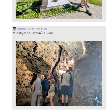
Společná cesta
:
29. 7. 2026 8:23:00
V jeskyni poustevníka Ivana.