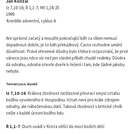
Jan Konzal
Iz 7,10-16; Ř 1,1-7; Mt 1,18-25
1999
4.neděle adventní, cyklus A
Ani správně začatý a moudře pokračující běh za cílem nemusí
dopadnout dobře, je to běh překážkový. Často rozhodne umění
důvěřovat. Právě ohromné důvěry bylo třeba k rozpoznání, že prvé
vánoce jsou něco víc než jen všední příběh chudé rodinky. Důvěra
dá odvahu, odvaha otevře dveře k řešení i tam, kde žádné jakoby
nebylo.
Tematizace úryvků
Iz 7,10-16
: Králova zbožnost nešťastně převrací smysl vztahu
božího vyvoleného k Hospodinu: Vztah není pro krále zdrojem
odvahy, ale náboženskou daní. Taková zbožnost v kritické chvíli
selže v každé úrovni božího lidu.
Ř 1,1-7
: Duch uvádí v Krista věřící do moci božích dětí.