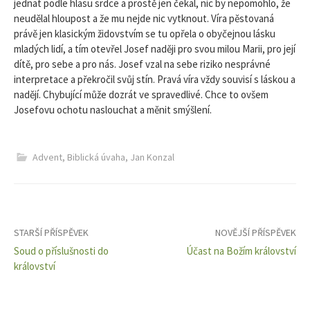
jednat podle hlasu srdce a prostě jen čekal, nic by nepomohlo, že
neudělal hloupost a že mu nejde nic vytknout. Víra pěstovaná
právě jen klasickým židovstvím se tu opřela o obyčejnou lásku
mladých lidí, a tím otevřel Josef naději pro svou milou Marii, pro její
dítě, pro sebe a pro nás. Josef vzal na sebe riziko nesprávné
interpretace a překročil svůj stín. Pravá víra vždy souvisí s láskou a
nadějí. Chybující může dozrát ve spravedlivé. Chce to ovšem
Josefovu ochotu naslouchat a měnit smýšlení.
Advent
,
Biblická úvaha
,
Jan Konzal
Navigace
STARŠÍ PŘÍSPĚVEK
NOVĚJŠÍ PŘÍSPĚVEK
Soud o příslušnosti do
Účast na Božím království
pro
království
příspěvky