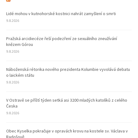
Lidé mohou v kutnohorské kostnici nahrát zamyšlení o smrti
9.8.2026
Pražská arcidiecéze řeší podezření ze sexuálního zneužívání
knězem Górou
9.8.2026
Náboženská rétorika nového prezidenta Kolumbie vyvolává debatu
o laickém státu
9.8.2026
V Ostravě se příští týden setká asi 3200 mladých katolíků z celého
Česka
9.8.2026
Obec Kyselka pokračuje v opravách krovu na kostele sv. Václava v
Radošově