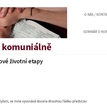
O NÁS / KONT
SEMINÁŘ O KOM
v komuniálně
ové životní etapy
slyšeli, ve mne vyvolává docela dlouhou řádku představ.