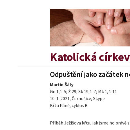
Přejít
k
obsahu
webu
Katolická círke
Odpuštění jako začátek n
Martin Šály
Gn 1,1-5; Ž 29; Sk 19,1-7; Mk 1,4-11
10. 1. 2021, Černošice, Skype
Křtu Páně, cyklus B
Příběh Ježíšova křtu, jak jsme ho právě 