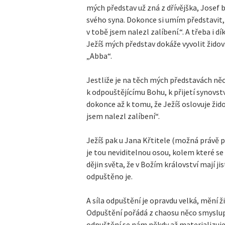
mých představ už zná z dřívějška, Josef b
svého syna. Dokonce si umím představit, j
v tobě jsem nalezl zalíbení.“. A třeba i 
Ježíš mých představ dokáže vyvolit žido
„Abba“.
Jestliže je na těch mých představách něc
k odpouštějícímu Bohu, k přijetí synovs
dokonce až k tomu, že Ježíš oslovuje žid
jsem nalezl zalíbení“.
Ježíš pak u Jana Křtitele (možná právě p
je tou neviditelnou osou, kolem které se
dějin světa, že v Božím království mají ji
odpuštěno je.
A síla odpuštění je opravdu velká, mění ži
Odpuštění pořádá z chaosu něco smyslupl
odpuštění se nám někdy až materializuje