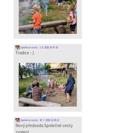
Společná cesta
:
1. 8. 2026 16:47:10
Tradice :-)
Společná cesta
:
30. 7. 2026 12:29:12
Nový předseda Společné cesty
zvolen!