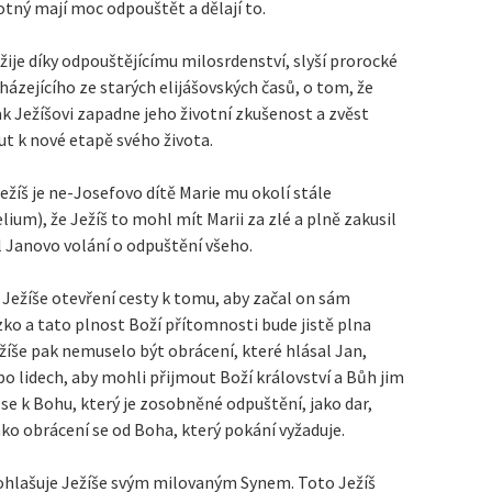
otný mají moc odpouštět a dělají to.
e žije díky odpouštějícímu milosrdenství, slyší prorocké
házejícího ze starých elijášovských časů, o tom, že
 jak Ježíšovi zapadne jeho životní zkušenost a zvěst
t k nové etapě svého života.
e Ježíš je ne-Josefovo dítě Marie mu okolí stále
um), že Ježíš to mohl mít Marii za zlé a plně zakusil
l Janovo volání o odpuštění všeho.
 Ježíše otevření cesty k tomu, aby začal on sám
ízko a tato plnost Boží přítomnosti bude jistě plna
žíše pak nemuselo být obrácení, které hlásal Jan,
o lidech, aby mohli přijmout Boží království a Bůh jim
í se k Bohu, který je zosobněné odpuštění, jako dar,
ako obrácení se od Boha, který pokání vyžaduje.
prohlašuje Ježíše svým milovaným Synem. Toto Ježíš