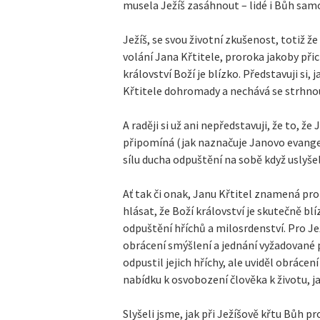
musela Ježíš zasáhnout – lidé i Bůh sam
Ježíš, se svou životní zkušenost, totiž ž
volání Jana Křtitele, proroka jakoby přic
království Boží je blízko. Představuji si,
Křtitele dohromady a nechává se strhnou
A raději si už ani nepředstavuji, že to, ž
připomíná (jak naznačuje Janovo evangeli
sílu ducha odpuštění na sobě když uslyše
Ať tak či onak, Janu Křtitel znamená pro
hlásat, že Boží království je skutečně bl
odpuštění hříchů a milosrdenství. Pro Je
obrácení smýšlení a jednání vyžadované p
odpustil jejich hříchy, ale uviděl obrácen
nabídku k osvobození člověka k životu, j
Slyšeli jsme, jak při Ježíšově křtu Bůh 