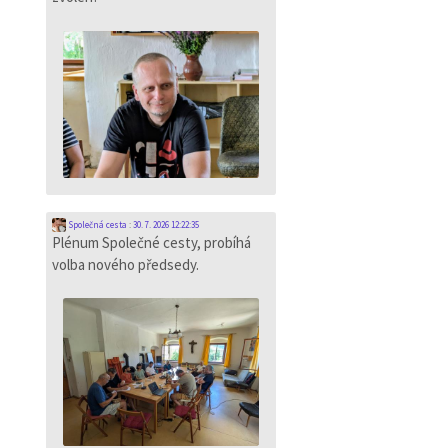
Společná cesta
:
30. 7. 2026 12:22:35
Plénum Společné cesty, probíhá
volba nového předsedy.