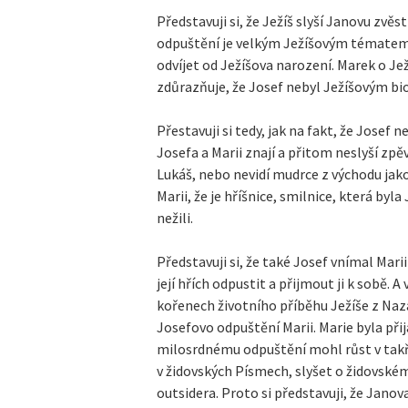
Představuji si, že Ježíš slyší Janovu zvě
odpuštění je velkým Ježíšovým tématem u
odvíjet od Ježíšova narození. Marek o Jež
zdůrazňuje, že Josef nebyl Ježíšovým b
Přestavuji si tedy, jak na fakt, že Josef 
Josefa a Marii znají a přitom neslyší zpě
Lukáš, nebo nevidí mudrce z východu jako
Marii, že je hříšnice, smilnice, která byla
nežili.
Představuji si, že také Josef vnímal Marii
její hřích odpustit a přijmout ji k sobě.
kořenech životního příběhu Ježíše z Naz
Josefovo odpuštění Marii. Marie byla př
milosrdnému odpuštění mohl růst v takř
v židovských Písmech, slyšet o židovském
outsidera. Proto si představuji, že Jano