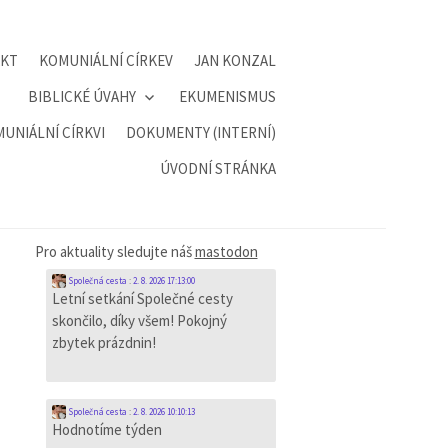
AKT
KOMUNIÁLNÍ CÍRKEV
JAN KONZAL
BIBLICKÉ ÚVAHY
EKUMENISMUS
UNIÁLNÍ CÍRKVI
DOKUMENTY (INTERNÍ)
ÚVODNÍ STRÁNKA
Pro aktuality sledujte náš
mastodon
Společná cesta
:
2. 8. 2026 17:13:00
Letní setkání Společné cesty
skončilo, díky všem! Pokojný
zbytek prázdnin!
Společná cesta
:
2. 8. 2026 10:10:13
Hodnotíme týden