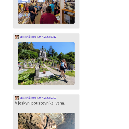
Společná cesta
:
29. 7. 2026 9:51:12
Společná cesta
:
29. 7. 2026 8:23:00
V jeskyni poustevníka Ivana.