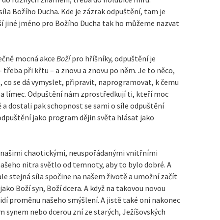
síla Božího Ducha. Kde je zázrak odpuštění, tam je
ší jiné jméno pro Božího Ducha tak ho můžeme nazvat
tečně mocná akce
Boží
pro hříšníky, odpuštění je
– třeba při křtu – a znovu a znovu po něm. Je to něco,
, co se dá vymyslet, připravit, naprogramovat, k čemu
a límec. Odpuštění nám zprostředkují ti, kteří moc
 a dostali pak schopnost se sami o síle odpuštění
odpuštění jako program dějin světa hlásat jako
ad našimi chaotickými, neuspořádanými vnitřními
našeho nitra světlo od temnoty, aby to bylo dobré. A
ale stejná síla spočine na našem životě a umožní začít
jako Boží syn, Boží dcera. A když na takovou novou
vidí proměnu našeho smýšlení. A jistě také oni nakonec
ím synem nebo dcerou zní ze starých, Ježíšovských