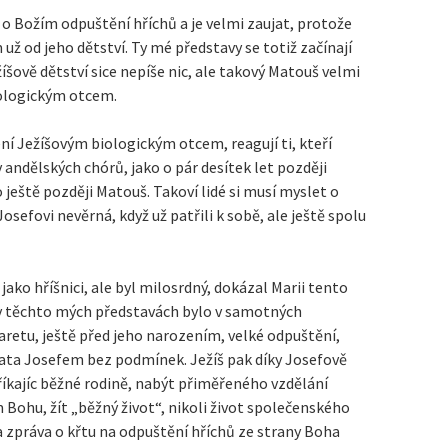
st o Božím odpuštění hříchů a je velmi zaujat, protože
ž od jeho dětství. Ty mé představy se totiž začínají
íšově dětství sice nepíše nic, ale takový Matouš velmi
iologickým otcem.
není Ježíšovým biologickým otcem, reagují ti, kteří
v andělských chórů, jako o pár desítek let později
 ještě později Matouš. Takoví lidé si musí myslet o
 Josefovi nevěrná, když už patřili k sobě, ale ještě spolu
 jako hříšnici, ale byl milosrdný, dokázal Marii tento
 A v těchto mých představách bylo v samotných
aretu, ještě před jeho narozením, velké odpuštění,
ijata Josefem bez podmínek. Ježíš pak díky Josefově
íkajíc běžné rodině, nabýt přiměřeného vzdělání
 Bohu, žít „běžný život“, nikoli život společenského
va zpráva o křtu na odpuštění hříchů ze strany Boha