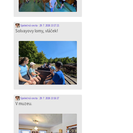
Společná cesta
:
29. 7. 2026 13:17:21
Solvayovy lomy, vláček!
Společná cesta
:
29. 7. 2026 13:16:17
V muzeu.