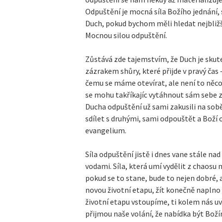
Odpuštění je mocná síla Božího jednání, 
Duch, pokud bychom měli hledat nejbliž
Mocnou silou odpuštění.
Zůstává zde tajemstvím, že Duch je sku
zázrakem shůry, které přijde v pravý čas 
čemu se máme otevírat, ale není to něco
se mohu takříkajíc vytáhnout sám sebe z
Ducha odpuštění už sami zakusili na sobě
sdílet s druhými, sami odpouštět a Boží 
evangelium.
Síla odpuštění jistě i dnes vane stále n
vodami. Síla, která umí vydělit z chaosu 
pokud se to stane, bude to nejen dobré, 
novou životní etapu, žít konečně naplno 
životní etapu vstoupíme, ti kolem nás u
přijmou naše volání, že nabídka být Bož