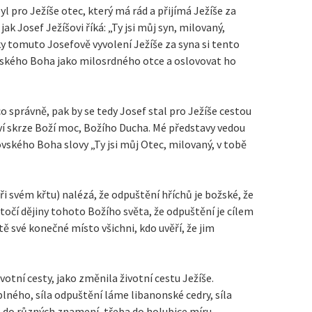
yl pro Ježíše otec, který má rád a přijímá Ježíše za
ak Josef Ježíšovi říká: „Ty jsi můj syn, milovaný,
díky tomuto Josefově vyvolení Ježíše za syna si tento
vského Boha jako milosrdného otce a oslovovat ho
o správně, pak by se tedy Josef stal pro Ježíše cestou
tví skrze Boží moc, Božího Ducha. Mé představy vedou
ovského Boha slovy „Ty jsi můj Otec, milovaný, v tobě
ři svém křtu) nalézá, že odpuštění hříchů je božské, že
 točí dějiny tohoto Božího světa, že odpuštění je cílem
stě své konečné místo všichni, kdo uvěří, že jim
votní cesty, jako změnila životní cestu Ježíše.
ného, síla odpuštění láme libanonské cedry, síla
 do různých znamení, třeba do holubice míru.