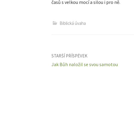
časů s velkou mocí a silou i pro ně.
Biblická úvaha
Navigace
STARŠÍ PŘÍSPĚVEK
Jak Bůh naložil se svou samotou
pro
příspěvky