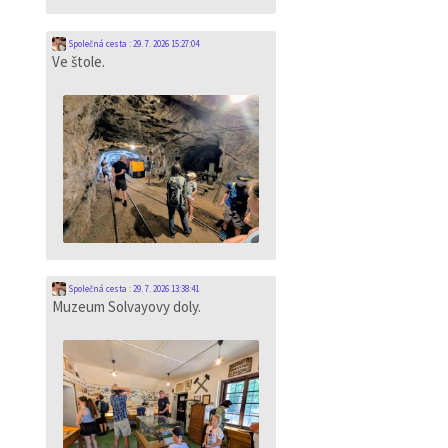
Společná cesta
:
29. 7. 2026 15:27:04
Ve štole.
Společná cesta
:
29. 7. 2026 13:38:41
Muzeum Solvayovy doly.