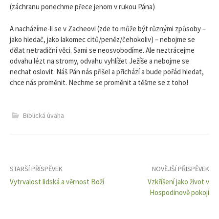
(záchranu ponechme přece jenom v rukou Pána)
A nacházíme-li se v Zacheovi (zde to může být různými způsoby –
jako hledač, jako lakomec citů/peněz/čehokoliv) – nebojme se
dělat netradiční věci. Sami se neosvobodíme. Ale neztrácejme
odvahu lézt na stromy, odvahu vyhlížet Ježíše a nebojme se
nechat oslovit. Náš Pán nás přišel a přichází a bude pořád hledat,
chce nás proměnit. Nechme se proměnit a těšme se z toho!
Biblická úvaha
Navigace
STARŠÍ PŘÍSPĚVEK
NOVĚJŠÍ PŘÍSPĚVEK
Vytrvalost lidská a věrnost Boží
Vzkříšení jako život v
pro
Hospodinově pokoji
příspěvky