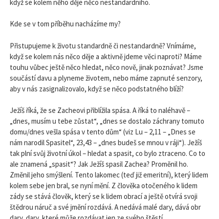
když se kolem něho děje něco nestandardního.
Kde se v tom příběhu nacházíme my?
Přistupujeme k životu standardně či nestandardně? Vnímáme,
když se kolem nás něco děje a aktivně jdeme věci naproti? Máme
touhu vůbec ještě něco hledat, něco nově, jinak poznávat? Jsme
součástí davu a plyneme životem, nebo máme zapnuté senzory,
aby v nás zasignalizovalo, když se něco podstatného blíží?
Ježíš říká, že se Zacheovi přiblížila spása. A říká to naléhavě –
„dnes, musím u tebe zůstat“, „dnes se dostalo záchrany tomuto
domu/dnes vešla spása v tento dům“ (viz Lu – 2,11 – „Dnes se
nám narodil Spasitel“, 23,43 – „dnes budeš se mnou v ráji“). Ježíš
tak plní svůj životní úkol – hledat a spasit, co bylo ztraceno. Co to
ale znamená „spasit“? Jak Ježíš spasil Zachea? Proměnil ho.
Změnil jeho smýšlení. Tento lakomec (teď již emeritní), který lidem
kolem sebe jen bral, se nyní mění. Z člověka otočeného k lidem
zády se stává člověk, který se k lidem obrací a ještě otvírá svoji
štědrou náruč a své jmění rozdává. A nedává malé dary, dává obr
dary, dary, které může rozdávat jen ze svého štěstí