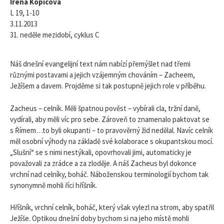
Irena Kopicová
L 19, 1-10
3.11.2013
31. neděle mezidobí, cyklus C
Náš dnešní evangelijní text nám nabízí přemýšlet nad třemi
různými postavami a jejich vzájemným chováním – Zacheem,
Ježíšem a davem. Projděme si tak postupně jejich role v příběhu.
Zacheus – celník. Měli špatnou pověst – vybírali cla, tržní daně,
vydírali, aby měli víc pro sebe. Zároveň to znamenalo paktovat se
s Římem…to byli okupanti – to pravověrný žid nedělal. Navíc celník
měl osobní výhody na základě své kolaborace s okupantskou mocí.
„Slušní“ se s nimi nestýkali, opovrhovali jimi, automaticky je
považovali za zrádce a za zloděje. A náš Zacheus byl dokonce
vrchní nad celníky, boháč. Náboženskou terminologií bychom tak
synonymně mohli říci hříšník.
Hříšník, vrchní celník, boháč, který však vylezl na strom, aby spatřil
Ježíše. Optikou dnešní doby bychom si na jeho místě mohli