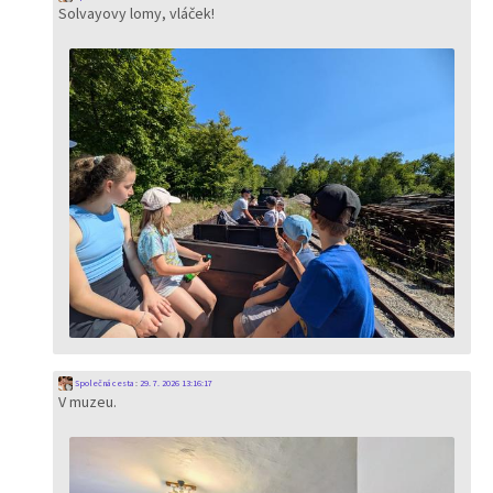
Solvayovy lomy, vláček!
Společná cesta
:
29. 7. 2026 13:16:17
V muzeu.