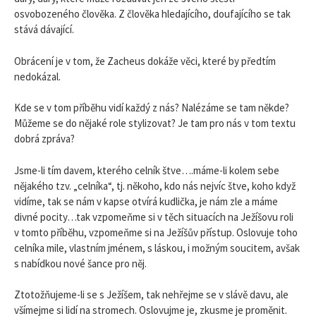
osvobozeného člověka. Z člověka hledajícího, doufajícího se tak
stává dávající.
Obrácení je v tom, že Zacheus dokáže věci, které by předtím
nedokázal.
Kde se v tom příběhu vidí každý z nás? Nalézáme se tam někde?
Můžeme se do nějaké role stylizovat? Je tam pro nás v tom textu
dobrá zpráva?
Jsme-li tím davem, kterého celník štve….máme-li kolem sebe
nějakého tzv. „celníka“, tj. někoho, kdo nás nejvíc štve, koho když
vidíme, tak se nám v kapse otvírá kudlička, je nám zle a máme
divné pocity…tak vzpomeňme si v těch situacích na Ježíšovu roli
v tomto příběhu, vzpomeňme si na Ježíšův přístup. Oslovuje toho
celníka mile, vlastním jménem, s láskou, i možným soucitem, avšak
s nabídkou nové šance pro něj.
Ztotožňujeme-li se s Ježíšem, tak nehřejme se v slávě davu, ale
všímejme si lidí na stromech. Oslovujme je, zkusme je proměnit.