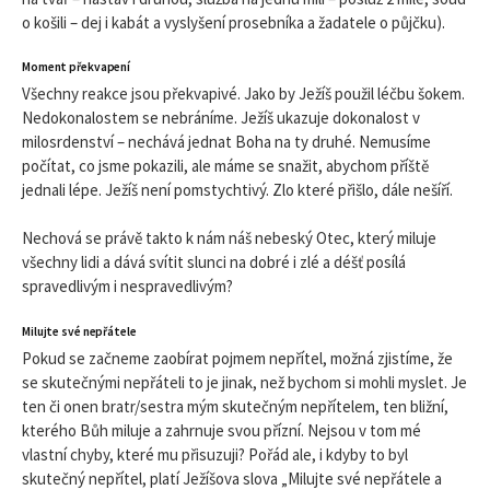
o košili – dej i kabát a vyslyšení prosebníka a žadatele o půjčku).
Moment překvapení
Všechny reakce jsou překvapivé. Jako by Ježíš použil léčbu šokem.
Nedokonalostem se nebráníme. Ježíš ukazuje dokonalost v
milosrdenství – nechává jednat Boha na ty druhé. Nemusíme
počítat, co jsme pokazili, ale máme se snažit, abychom příště
jednali lépe. Ježíš není pomstychtivý. Zlo které přišlo, dále nešíří.
Nechová se právě takto k nám náš nebeský Otec, který miluje
všechny lidi a dává svítit slunci na dobré i zlé a déšť posílá
spravedlivým i nespravedlivým?
Milujte své nepřátele
Pokud se začneme zaobírat pojmem nepřítel, možná zjistíme, že
se skutečnými nepřáteli to je jinak, než bychom si mohli myslet. Je
ten či onen bratr/sestra mým skutečným nepřítelem, ten bližní,
kterého Bůh miluje a zahrnuje svou přízní. Nejsou v tom mé
vlastní chyby, které mu přisuzuji? Pořád ale, i kdyby to byl
skutečný nepřítel, platí Ježíšova slova „Milujte své nepřátele a