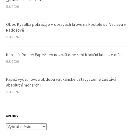
5.8.2026
Obec Kyselka pokračuje v opravách krovu na kostele sv. Václava v
Radošově
5.8.2026
Kardinál Roche: Papež Lev nezruší omezení tradiční latinské mše
5.8.2026
Papež vydal novou obdobu vatikánské ústavy, země zůstává
absolutní monarchií
5.8.2026
ARCHIVY
Archivy