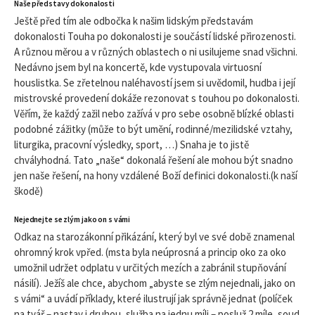
Naše představy dokonalosti
Ještě před tím ale odbočka k našim lidským představám
dokonalosti Touha po dokonalosti je součástí lidské přirozenosti.
A různou měrou a v různých oblastech o ni usilujeme snad všichni.
Nedávno jsem byl na koncertě, kde vystupovala virtuosní
houslistka. Se zřetelnou naléhavostí jsem si uvědomil, hudba i její
mistrovské provedení dokáže rezonovat s touhou po dokonalosti.
Věřím, že každý zažil nebo zažívá v pro sebe osobně blízké oblasti
podobné zážitky (může to být umění, rodinné/mezilidské vztahy,
liturgika, pracovní výsledky, sport, …) Snaha je to jistě
chvályhodná. Tato „naše“ dokonalá řešení ale mohou být snadno
jen naše řešení, na hony vzdálené Boží definici dokonalosti.(k naší
škodě)
Nejednejte se zlým jako on s vámi
Odkaz na starozákonní přikázání, který byl ve své době znamenal
ohromný krok vpřed. (msta byla neúprosná a princip oko za oko
umožnil udržet odplatu v určitých mezích a zabránil stupňování
násilí). Ježíš ale chce, abychom „abyste se zlým nejednali, jako on
s vámi“ a uvádí příklady, které ilustrují jak správně jednat (políček
na tvář – nastav i druhou, služba na jednu míli – posluž 2 míle, soud