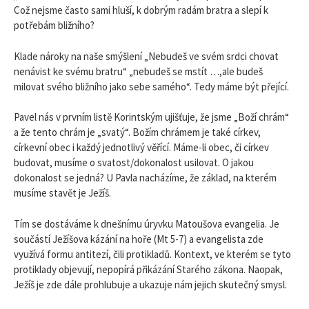
Což nejsme často sami hluší, k dobrým radám bratra a slepí k
potřebám bližního?
Klade nároky na naše smýšlení „Nebudeš ve svém srdci chovat
nenávist ke svému bratru“ „nebudeš se mstít …,ale budeš
milovat svého bližního jako sebe samého“. Tedy máme být přející.
Pavel nás v prvním listě Korintským ujišťuje, že jsme „Boží chrám“
a že tento chrám je „svatý“. Božím chrámem je také církev,
církevní obec i každý jednotlivý věřící. Máme-li obec, či církev
budovat, musíme o svatost/dokonalost usilovat. O jakou
dokonalost se jedná? U Pavla nacházíme, že základ, na kterém
musíme stavět je Ježíš.
Tím se dostáváme k dnešnímu úryvku Matoušova evangelia. Je
součástí Ježíšova kázání na hoře (Mt 5-7) a evangelista zde
využívá formu antitezí, čili protikladů. Kontext, ve kterém se tyto
protiklady objevují, nepopírá přikázání Starého zákona. Naopak,
Ježíš je zde dále prohlubuje a ukazuje nám jejich skutečný smysl.