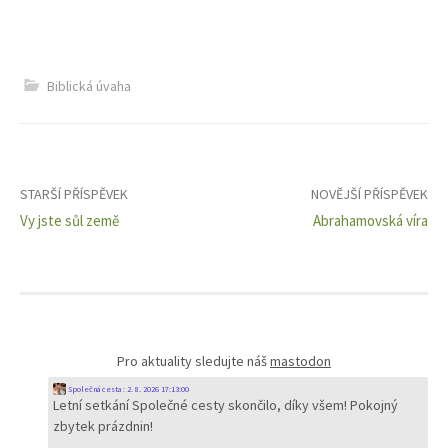
Biblická úvaha
Navigace
STARŠÍ PŘÍSPĚVEK
NOVĚJŠÍ PŘÍSPĚVEK
Vy jste sůl země
Abrahamovská víra
pro
příspěvky
Pro aktuality sledujte náš
mastodon
Společná cesta
:
2. 8. 2026 17:13:00
Letní setkání Společné cesty skončilo, díky všem! Pokojný
zbytek prázdnin!