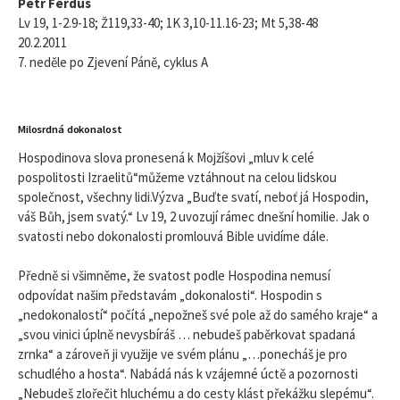
Petr Ferdus
Lv 19, 1-2.9-18; Ž119,33-40; 1K 3,10-11.16-23; Mt 5,38-48
20.2.2011
7. neděle po Zjevení Páně, cyklus A
Milosrdná dokonalost
Hospodinova slova pronesená k Mojžíšovi „mluv k celé
pospolitosti Izraelitů“můžeme vztáhnout na celou lidskou
společnost, všechny lidi.Výzva „Buďte svatí, neboť já Hospodin,
váš Bůh, jsem svatý.“ Lv 19, 2 uvozují rámec dnešní homilie. Jak o
svatosti nebo dokonalosti promlouvá Bible uvidíme dále.
Předně si všimněme, že svatost podle Hospodina nemusí
odpovídat našim představám „dokonalosti“. Hospodin s
„nedokonalostí“ počítá „nepožneš své pole až do samého kraje“ a
„svou vinici úplně nevysbíráš … nebudeš paběrkovat spadaná
zrnka“ a zároveň ji využije ve svém plánu „…ponecháš je pro
schudlého a hosta“. Nabádá nás k vzájemné úctě a pozornosti
„Nebudeš zlořečit hluchému a do cesty klást překážku slepému“.