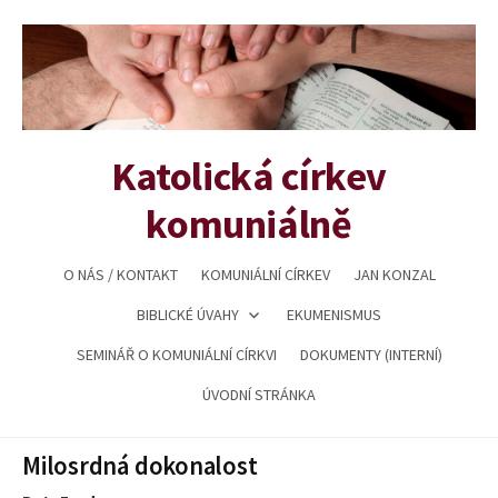
Přejít
k
obsahu
webu
Katolická církev
komuniálně
O NÁS / KONTAKT
KOMUNIÁLNÍ CÍRKEV
JAN KONZAL
BIBLICKÉ ÚVAHY
EKUMENISMUS
SEMINÁŘ O KOMUNIÁLNÍ CÍRKVI
DOKUMENTY (INTERNÍ)
ÚVODNÍ STRÁNKA
Milosrdná dokonalost