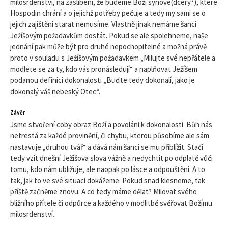
milosrdenství, na zaslíbení, že budeme Boží synové(dcery?), které
Hospodin chrání a o jejichž potřeby pečuje a tedy my sami se o
jejich zajištění starat nemusíme. Vlastně jinak nemáme šanci
Ježíšovým požadavkům dostát. Pokud se ale spolehneme, naše
jednání pak může být pro druhé nepochopitelné a možná právě
proto v souladu s Ježíšovým požadavkem „Milujte své nepřátele a
modlete se za ty, kdo vás pronásledují“ a naplňovat Ježíšem
podanou definici dokonalosti „Buďte tedy dokonalí, jako je
dokonalý váš nebeský Otec“.
Závěr
Jsme stvoření coby obraz Boží a povoláni k dokonalosti. Bůh nás
netrestá za každé provinění, či chybu, kterou působíme ale sám
nastavuje „druhou tvář“ a dává nám šanci se mu přiblížit. Stačí
tedy vzít dnešní Ježíšova slova vážně a nedychtit po odplatě vůči
tomu, kdo nám ubližuje, ale naopak po lásce a odpouštění. A to
tak, jak to ve své situaci dokážeme. Pokud snad klesneme, tak
příště začněme znovu. A co tedy máme dělat? Milovat svého
bližního přítele či odpůrce a každého v modlitbě svěřovat Božímu
milosrdenství.