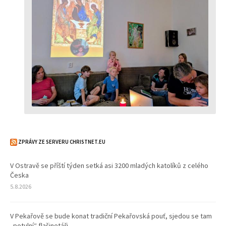
ZPRÁVY ZE SERVERU CHRISTNET.EU
V Ostravě se příští týden setká asi 3200 mladých katolíků z celého
Česka
5.8.2026
V Pekařově se bude konat tradiční Pekařovská pouť, sjedou se tam
„potulní“ flašinetáři