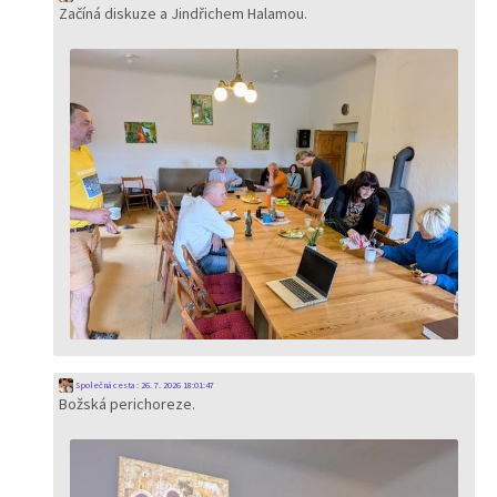
Začíná diskuze a Jindřichem Halamou.
Společná cesta
:
26. 7. 2026 18:01:47
Božská perichoreze.