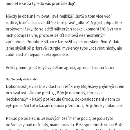
modlete se za ty, kdo vás pronásledují“.
Někdy je obtížné milovat i své nejbližší. Jistě o tom více vědí
rodiče, kteří milují své dítě, které právě „blbne“. V jejich případě je
projevem lásky, že se zdrží některých reakcí, komentářů, byť to v
nich dozajista vře, protože se dítě chová nesnesitelným
způsobem. Podobné situace lze zažít v partnerském životě. Jak
jsme slyšeli při přípravě liturgie, myšlenky typu „rozvést nikdy, ale
zabít často“ nejsou zcela ojedinělé.
Velká pomoc je už když vydržíme agresi, agresor tak má šanci.
Buďte tedy dokonalí
Dokonalost je vlastně v duchu Třetí knihy Mojžíšovy jiným výrazem
pro svatost. Úlevné gesto, „Bůh je dokonalý, tím jak je
nedokonalý“ – každý potřebuje úrodu, dokonalost není v tom co
vytrpíme. Ani toto kázání nemusí předstírat, že je lidsky dokonalé.
Pokud po poslechu Ježíšových tezí máme pocit, že jsou tyto
požadavky nad naše síly, máme pravdu. Bez spolehnutí se na Boží