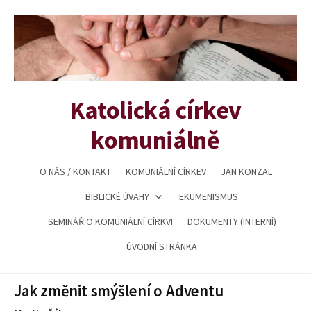
Přejít
k
obsahu
webu
Katolická církev
komuniálně
O NÁS / KONTAKT
KOMUNIÁLNÍ CÍRKEV
JAN KONZAL
BIBLICKÉ ÚVAHY
EKUMENISMUS
SEMINÁŘ O KOMUNIÁLNÍ CÍRKVI
DOKUMENTY (INTERNÍ)
ÚVODNÍ STRÁNKA
Jak změnit smýšlení o Adventu