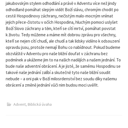
jakubovským stylem odhodlání a právě v Adventu více než jindy
odhodlaně pomáhat slepým vidět Boží slávu, chromým chodit po
cestě Hospodinovy záchrany, nečistým malo-mocným vnímat
jejich přece-čistotu v očích Hospodina, hluchým pomoci uslyšet
Boží Slovo záchrany a těm, kteří se cítí mrtví, pomáhat povstat
k životu. Tedy můžeme a máme mít dobrou zprávu pro všechny,
kteří se nejen cítí chudí, ale chudí a tak lidsky viděno k odsouzení
opravdu jsou, protože nemají Bohu co nabídnout. Pokud budeme
obzvláště v Adventu pro naše bližní doufat v záchranu bez
podmínek a ukážeme jim to na našich nadějích a našem jednání. To
bude naše adventní obrácení. A je jisté, že samému Hospodinu se
takové naše jednání zalíbí a skutečně tyto naše bližní soudit
nebude – a oni pak v Boží milosrdenství bez soudu díky našemu
obrácení a změně jednání vůči nim budou moci uvěřit.
Advent
,
Biblická úvaha