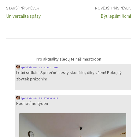
Navigace
STARŠÍ PŘÍSPĚVEK
NOVĚJŠÍ PŘÍSPĚVEK
Univerzalita spásy
Být lepšími lidmi
pro
příspěvky
Pro aktuality sledujte náš
mastodon
Společná cesta
:
2. 8. 2026 17:13:00
Letní setkání Společné cesty skončilo, díky všem! Pokojný
zbytek prázdnin!
Společná cesta
:
2. 8. 2026 10:10:13
Hodnotíme týden