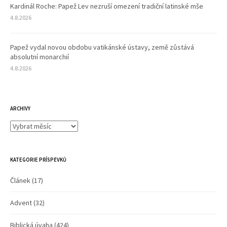
Kardinál Roche: Papež Lev nezruší omezení tradiční latinské mše
4.8.2026
Papež vydal novou obdobu vatikánské ústavy, země zůstává
absolutní monarchií
4.8.2026
ARCHIVY
Archivy
KATEGORIE PŘÍSPĚVKŮ
Článek
(17)
Advent
(32)
Biblická úvaha
(424)