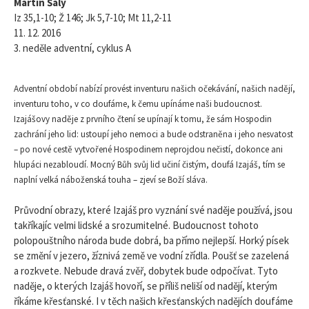
Martin Šály
Iz 35,1-10; Ž 146; Jk 5,7-10; Mt 11,2-11
11. 12. 2016
3. neděle adventní, cyklus A
Adventní období nabízí provést inventuru našich očekávání, našich nadějí,
inventuru toho, v co doufáme, k čemu upínáme naši budoucnost.
Izajášovy naděje z prvního čtení se upínají k tomu, že sám Hospodin
zachrání jeho lid: ustoupí jeho nemoci a bude odstraněna i jeho nesvatost
– po nové cestě vytvořené Hospodinem neprojdou nečistí, dokonce ani
hlupáci nezabloudí. Mocný Bůh svůj lid učiní čistým, doufá Izajáš, tím se
naplní velká náboženská touha – zjeví se Boží sláva.
Průvodní obrazy, které Izajáš pro vyznání své naděje používá, jsou
takříkajíc velmi lidské a srozumitelné. Budoucnost tohoto
polopouštního národa bude dobrá, ba přímo nejlepší. Horký písek
se změní v jezero, žíznivá země ve vodní zřídla. Poušť se zazelená
a rozkvete. Nebude dravá zvěř, dobytek bude odpočívat. Tyto
naděje, o kterých Izajáš hovoří, se příliš neliší od nadějí, kterým
říkáme křesťanské. I v těch našich křesťanských nadějích doufáme