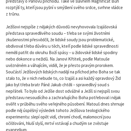
představy o Pánovu příchodu. Také ve slavném Magnificat Bůh
rozptýlí ty, kteří jsou pyšní v smýšlení svého srdce, svrhne vládce
z trůnu.
Ježíšovi nejspíše z nějakých důvodů nevyhovovala Izajášovská
představa spravedlivého soudu – třeba se svými životními
zkušenostmi přesvědčil, že lidské soudy jsou problematické,
obdivoval třeba důvěru u těch, kteří podle lidské spravedlnosti
neměli patřit do okruhu Boží spásy – u židovské lidské spodiny
nebo dokonce u nežidů. Na Janovi Křtiteli, podle Matouše
uvězněném a váhajícím, viděl, že je přesto pravým prorokem.
Součástí Ježíšových lidských nadějí na příchod jeho Boha se tak
stalo to, že v nich nebude to, co Izajáš a asi každý opravdový Žid
jako byl třeba bratr Páně Jakub chtěli – spravedlivý soud s
nepřáteli. To bylo od Ježíše dost odvážné a Ježíš si nejspíš svou
představu nesoudícího a zachraňujícího Boha potřeboval i nějak
ověřit v průběhu svého veřejného působení. Matouš dnes shrnuje
podle něj úspěšný výsledek tohoto Ježíšova teologického
experimentu: slepí opět vidí, chromí chodí, malomocní jsou
očišťováni, hluší slyší, mrtví vstávají a chudým se zvěstuje
evangelium.