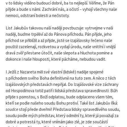
v to lidsky viděno budoucí dobré, ba to nejlepší. Věříme, že Pán
přijde a bude s námi. Zachrání nás, a očistí – vyhojí všechny naše
nemoci, odstraní bolesti a nečistoty.
List Jakubův takovou naši naději povzbuzuje: vytrvejme v naši
naději, buďme trpěliví až do Pánova příchodu. Pán přijde, jeho
příchod se přiblížil a až přijde, jistě se izajášovsky řečeno naše
pouště zazelenají, rozkvetou a vydají úrodu, naše vnitřní i vnější
dravá zvěř přestane útočit, naše slepota a hluchota pomine a
dokonce i naše hlouposti, které pácháme, nebudou vadit.
I Ježíš z Nazareta měl své vlastní (lidské) naděje spojené
s příchodem svého Boha definitivně na tuto zem. A něco z těch
izajášovských představách nepřijal. Do Izajášovské vize záchrany
od Hospodinova totiž patří i lidská představa spravedlnosti: Bůh
přijde s pomstou, s Boží odplatou, bude odplaceno všem těm,
kteří se podle našeho soudu Bohu protiví. Také list Jakubův říká:
soudce
stojí přede dveřmi! Představa lidsky spravedlivého soudu,
soudu podle mých představ, který odmění ty, které já považují za
dobré a potrestá ty, které vnímám jako zlé, je zde součástí