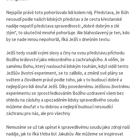
Nejspíše právě toto pohoršovalo lidi kolem něj. Představa, že Bůh
nesoudí podle našich lidských představ a že cesta křesťanské
naděje nepatří představa spravedlnosti „dobré dobrým a zlé
zlým“, to skutečně mnohé pohoršuje. Ale blahoslavený je ten, kdo
by se nade mnou nepohoršil, říká Ježíš v dnešním textu.
Ježíš tedy vsadil svými slovy a činy na svou představu příchodu
Božího království jako milosrdného a zachraňujícího. A věřím, že
samému Bohu, který naslouchá lidským touhám, když viděl tento
Ježíšův životní experiment, se to zalíbilo, a změnil své plány se
světem a člověkem právě podle toho, jak v to budoucí dobré a
nejlepší pro lidi doufal Ježíš. Díky povedenému Ježíšovu životnímu
experimentu se zprostředkováním Božího uzdravení všem bez
ohledu na zásluhy a upozaděním lidsky spravedlivého soudu
můžeme doufat v tu dobrou a nejlepší budoucí nesoudící
záchranu pro nás, ale pro všechny.
Nemusíme se už tak upínat k spravedlivému soudu jako zdroji naší
naděje, jak to říká třeba list Jakubův. Ale můžeme se inspirovat