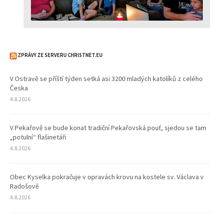
ZPRÁVY ZE SERVERU CHRISTNET.EU
V Ostravě se příští týden setká asi 3200 mladých katolíků z celého
Česka
4.8.2026
V Pekařově se bude konat tradiční Pekařovská pouť, sjedou se tam
„potulní“ flašinetáři
4.8.2026
Obec Kyselka pokračuje v opravách krovu na kostele sv. Václava v
Radošově
4.8.2026