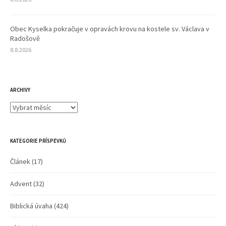
Obec Kyselka pokračuje v opravách krovu na kostele sv. Václava v
Radošově
8.8.2026
ARCHIVY
Archivy
KATEGORIE PŘÍSPĚVKŮ
Článek
(17)
Advent
(32)
Biblická úvaha
(424)