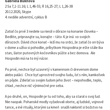
Gabriela Buknová
2 Sa 7,1-11.16; L 1,46-55; Ř 16,25-27; L 1,26-38
20.12.2020, Skype
4. neděle adventní, cyklus B
Zatiaľ čo prvé 3 nedele sa niesli v dôraze na konanie človeka –
Bedlite, pripravujte sa, konajte – táto 4. je iná vo svojich
dôrazoch. Dávid chce konať – leží mu na srdci, že zatiaľ čo on býva
v dome a užíva si pohodlie, príbytkom Hospodina je ešte stále iba
stan, šiator putovných kočovníkov púšte a bez domova. Ale
Hospodin má na to iný názor.
Po prvé, nechce byť uzavretý v kamennom či drevenom dome
alebo paláci. Chce byť uprostred svojho ľudu, ísť s ním, kamkoľvek
on pôjde. Zdieľať so svojim ľudom jeho život – nepohodlie, teplo,
chlad , nechce nič výnimočné pre seba.
A po druhé, on, Hospodin je tu od toho, aby sa staral o svoj ľud.
Nie naopak. Pohanské modly vyžadovali obete, aj ľudské, vojnové
tance, a iné rituály, ktorými sa kmeň snažil nakloniť si božstvo na