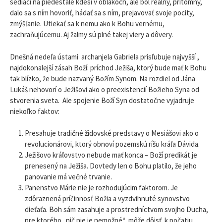
sediaci na piedestále kdesi v oblakoch, ale bol reálny, prítomný,
dalo sa s ním hovoriť, hádať sa s ním, prejavovať svoje pocity,
zmýšľanie. Utiekať sa k nemu ako k Bohu vernému,
zachraňujúcemu. Aj žalmy sú plné takej viery a dôvery.
Dnešná nedeľa ústami archanjela Gabriela prisľubuje najvyšší ,
najdokonalejší zásah Boží: príchod Ježiša, ktorý bude mať k Bohu
tak blízko, že bude nazvaný Božím Synom. Na rozdiel od Jána
Lukáš nehovorí o Ježišovi ako o preexistencií Božieho Syna od
stvorenia sveta. Ale spojenie Boží Syn dostatočne vyjadruje
niekoľko faktov:
Presahuje tradičné židovské predstavy o Mesiášovi ako o
revolucionárovi, ktorý obnoví pozemskú ríšu kráľa Dávida.
Ježišovo kráľovstvo nebude mať konca – Boží predikát je
prenesený na Ježiša. Dovtedy len o Bohu platilo, že jeho
panovanie má večné trvanie.
Panenstvo Márie nie je rozhodujúcim faktorom. Je
zdôraznená príčinnosť Božia a vyzdvihnuté synovstvo
dieťaťa. Boh sám zasahuje a prostredníctvom svojho Ducha,
pre ktorého „nič nie je nemožné“, môže dôjsť k počatiu