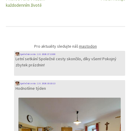
pro
každodenním životě
příspěvky
Pro aktuality sledujte náš
mastodon
Společná cesta
:
2. 8. 2026 17:13:00
Letní setkání Společné cesty skončilo, díky všem! Pokojný
zbytek prázdnin!
Společná cesta
:
2. 8. 2026 10:10:13
Hodnotíme týden