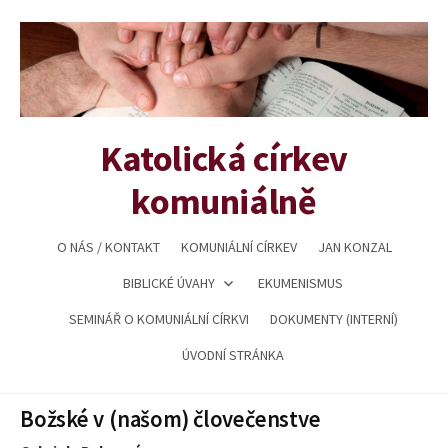
Přejít
k
obsahu
webu
Katolická církev
komuniálně
O NÁS / KONTAKT
KOMUNIÁLNÍ CÍRKEV
JAN KONZAL
BIBLICKÉ ÚVAHY
EKUMENISMUS
SEMINÁŘ O KOMUNIÁLNÍ CÍRKVI
DOKUMENTY (INTERNÍ)
ÚVODNÍ STRÁNKA
Božské v (našom) človečenstve