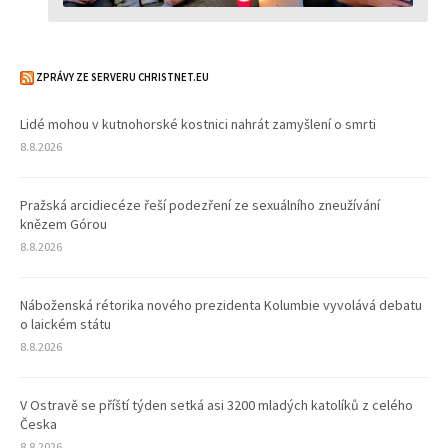
ZPRÁVY ZE SERVERU CHRISTNET.EU
Lidé mohou v kutnohorské kostnici nahrát zamyšlení o smrti
8.8.2026
Pražská arcidiecéze řeší podezření ze sexuálního zneužívání
knězem Górou
8.8.2026
Náboženská rétorika nového prezidenta Kolumbie vyvolává debatu
o laickém státu
8.8.2026
V Ostravě se příští týden setká asi 3200 mladých katolíků z celého
Česka
8.8.2026