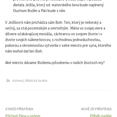
dieťaťa Ježiša, ktorý od materského lona bude naplnený
Duchom Božím a Pán bude s ním.
V Ježíšovi k nám prichádza sám Boh. Ten, ktorý je nebeský a
večný, sa stal pozemským a smrteľným. Mária vo svojej viere a
dôvere očakávajúcej mesiáša, záchrancu vo svojom živote i v
živote svojich súkmeňovcov, s rozhodnou jednoduchosťou,
pokorou a skromnosťou vytvorila v sebe miesto pre syna, ktorého
nám mohol dať len Boh.
Aké miesto dávame Božiemu pôsobeniu v našich životoch my?
Advent
,
Biblická úvaha
Navigace
STARŠÍ PŘÍSPĚVEK
NOVĚJŠÍ PŘÍSPĚVEK
Příchod Pána v našem
Příběh naděje