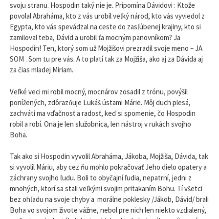
svoju stranu. Hospodin taký nie je. Pripomína Dávidovi : Ktože
povolal Abraháma, kto z vás urobil veľký národ, kto vás vyviedol z
Egypta, kto vás spevádzal na ceste do zasľúbenej krajiny, kto si
zamiloval teba, Dávid a urobil ťa mocným panovníkom? Ja
Hospodin! Ten, ktorý som už Mojžišovi prezradil svoje meno – JA
SOM . Som tu pre vás. A to platí tak za Mojžiša, ako aj za Dávida aj
za čias mladej Miriam.
Veľké veci mi robil mocný, mocnárov zosadil z trónu, povýšil
ponížených, zdôrazňuje Lukáš ústami Márie. Môj duch plesá,
zachváti ma vďačnosť a radosť, keď si spomenie, čo Hospodin
robil a robí. Ona je len služobnica, len nástroj v rukách svojho
Boha.
Tak ako si Hospodin vyvolil Abraháma, Jákoba, Mojžiša, Dávida, tak
si vyvolil Máriu, aby cez ňu mohlo pokračovať Jeho dielo opatery a
záchrany svojho ľudu. Boli to obyčajní ľudia, nepatrní, jedni z
mnohých, ktorí sa stali veľkými svojim pritakaním Bohu. Tí všetci
bez ohľadu na svoje chyby a morálne poklesky /Jákob, Dávid/ brali
Boha vo svojom živote vážne, nebol pre nich len niekto vzdialený,