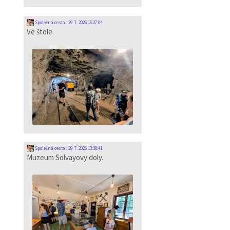
Společná cesta
:
29. 7. 2026 15:27:04
Ve štole.
Společná cesta
:
29. 7. 2026 13:38:41
Muzeum Solvayovy doly.