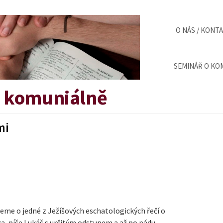
O NÁS / KONT
SEMINÁŘ O KOM
v komuniálně
mi
teme o jedné z Ježíšových eschatologických řečí o
ka, píše Lukáš s určitým odstupem a až po pádu