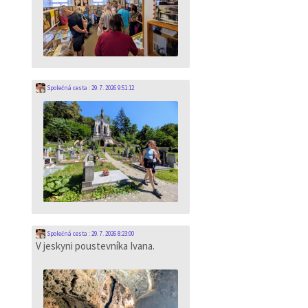
Společná cesta
:
29. 7. 2026 9:51:12
Společná cesta
:
29. 7. 2026 8:23:00
V jeskyni poustevníka Ivana.