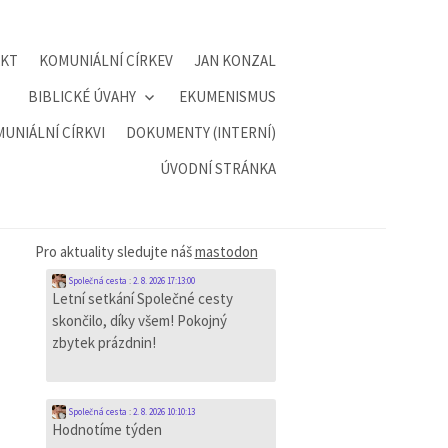
AKT
KOMUNIÁLNÍ CÍRKEV
JAN KONZAL
BIBLICKÉ ÚVAHY
EKUMENISMUS
UNIÁLNÍ CÍRKVI
DOKUMENTY (INTERNÍ)
ÚVODNÍ STRÁNKA
Pro aktuality sledujte náš
mastodon
Společná cesta
:
2. 8. 2026 17:13:00
Letní setkání Společné cesty
skončilo, díky všem! Pokojný
zbytek prázdnin!
Společná cesta
:
2. 8. 2026 10:10:13
Hodnotíme týden