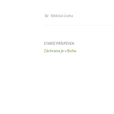
Biblická úvaha
Navigace
STARŠÍ PŘÍSPĚVEK
Záchrana je v Bohu
pro
příspěvky