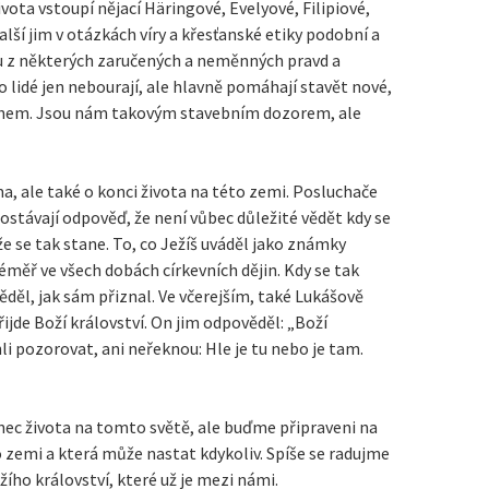
ota vstoupí nějací Häringové, Evelyové, Filipiové,
ší jim v otázkách víry a křesťanské etiky podobní a
u z některých zaručených a neměnných pravd a
to lidé jen nebourají, ale hlavně pomáhají stavět nové,
 Bohem. Jsou nám takovým stavebním dozorem, ale
ma, ale také o konci života na této zemi. Posluchače
Dostávají odpověď, že není vůbec důležité vědět kdy se
 že se tak stane. To, co Ježíš uváděl jako známky
éměř ve všech dobách církevních dějin. Kdy se tak
ěděl, jak sám přiznal. Ve včerejším, také Lukášově
řijde Boží království. On jim odpověděl: „Boží
li pozorovat, ani neřeknou: Hle je tu nebo je tam.
nec života na tomto světě, ale buďme připraveni na
o zemi a která může nastat kdykoliv. Spíše se radujme
ího království, které už je mezi námi.