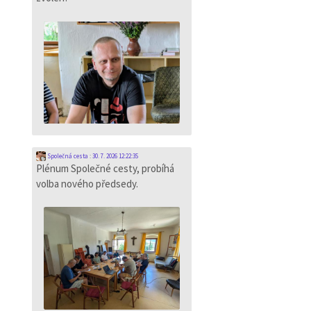
Společná cesta
:
30. 7. 2026 12:22:35
Plénum Společné cesty, probíhá
volba nového předsedy.