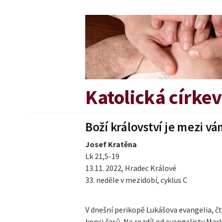
Přejít
k
obsahu
webu
Katolická círke
Boží království je mezi vá
Josef Kratěna
Lk 21,5-19
13.11. 2022, Hradec Králové
33. neděle v mezidobí, cyklus C
V dnešní perikopě Lukášova evangelia, č
konci časů. Na rozdíl od evangelisty Mar