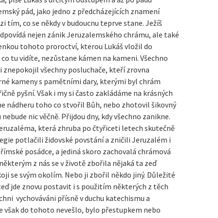
lemský pád, jako jedno z předcházejících znamení
zi tím, co se někdy v budoucnu teprve stane. Ježíš
předpovídá nejen zánik Jeruzalemského chrámu, ale také
enkou tohoto proroctví, kterou Lukáš vložil do
ho, co tu vidíte, nezůstane kámen na kameni. Všechno
i znepokojil všechny posluchače, kteří zrovna
erné kameny s pamětními dary, kterými byl chrám
třičně pyšní. Však i my si často zakládáme na krásných
me nádheru toho co stvořil Bůh, nebo zhotovil šikovný
 nebude nic věčně. Přijdou dny, kdy všechno zanikne.
Jeruzaléma, která zhruba po čtyřiceti letech skutečně
gie potlačili židovské povstání a zničili Jeruzalém i
i římské posádce, a jediná skoro zachovalá chrámová
 některým z nás se v životě zbořila nějaká ta zeď
oji se svým okolím. Nebo ji zbořil někdo jiný. Důležité
 zeď jde znovu postavit i s použitím některých z těch
chni vychováváni přísně v duchu katechismu a
 se však do tohoto nevešlo, bylo přestupkem nebo