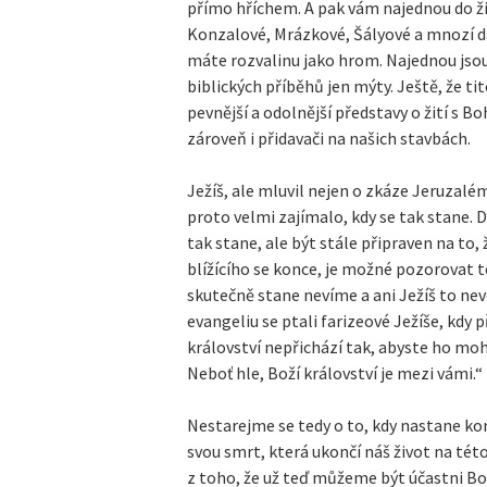
přímo hříchem. A pak vám najednou do živ
Konzalové, Mrázkové, Šályové a mnozí dal
máte rozvalinu jako hrom. Najednou jso
biblických příběhů jen mýty. Ještě, že ti
pevnější a odolnější představy o žití s
zároveň i přidavači na našich stavbách.
Ježíš, ale mluvil nejen o zkáze Jeruzalé
proto velmi zajímalo, kdy se tak stane. 
tak stane, ale být stále připraven na to,
blížícího se konce, je možné pozorovat t
skutečně stane nevíme a ani Ježíš to nev
evangeliu se ptali farizeové Ježíše, kdy p
království nepřichází tak, abyste ho moh
Neboť hle, Boží království je mezi vámi.“
Nestarejme se tedy o to, kdy nastane ko
svou smrt, která ukončí náš život na tét
z toho, že už teď můžeme být účastni Bož