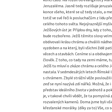
Jeruzaléma. Jasně tedy rozlišuje jeruza
konce všeho, které se už tedy stalo, a me
totiž ve své řeči k posluchačům z lidu 
celého tohoto světa. Nejvýraznější myšl
Ježíšových úst je: Přijdou dny, kdy z to
bude rozbořeno. Ježíš těmito slovy velm
obdivovali krásu chrámu a chválili nádh
vyzdoben a na který, byli všichni židé pa
věcech a stavbách. Ceníme si a obdivuje
člověk. Z toho, co tady na zemi máme, tu
Ježíš tu mluví o zkáze chrámu a celého 
nastala. V sedmdesátých letech Římské le
s chrámem. Zbylé strážní věže posloužil
zeď se nyní nazývá zdí nářků. Možná, že i
představ ideálního života v jednotě a pok
je, v takové chvíli vědět, že ta pomyslná
rozvalených kamenů. Doma jsme byli vši
křesťanské morálky. (díky za to) Vše, co