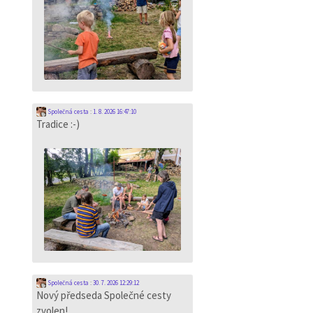
Společná cesta
:
1. 8. 2026 16:47:10
Tradice :-)
Společná cesta
:
30. 7. 2026 12:29:12
Nový předseda Společné cesty
zvolen!