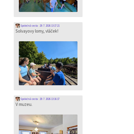
Společná cesta
:
29. 7. 2026 13:17:21
Solvayovy lomy, vláček!
Společná cesta
:
29. 7. 2026 13:16:17
V muzeu.