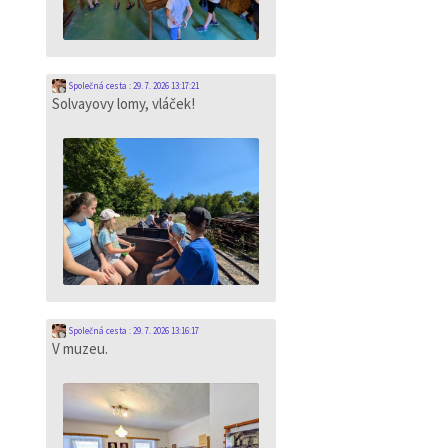
Společná cesta
:
29. 7. 2026 13:17:21
Solvayovy lomy, vláček!
Společná cesta
:
29. 7. 2026 13:16:17
V muzeu.