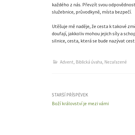
každého z nás. Převzít svou odpovědnost 
služebnice, průvodkyně, místa bezpečí.
Utěšuje mě naděje, že cesta k takové změ
doufají, jakkoliv mohou jejich síly a sc
silnice, cesta, která se bude nazývat ces
Advent
,
Biblická úvaha
,
Nezařazené
Navigace
STARŠÍ PŘÍSPĚVEK
Boží království je mezi vámi
pro
příspěvky