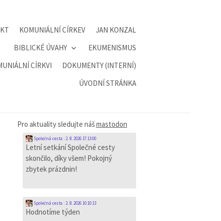
AKT
KOMUNIÁLNÍ CÍRKEV
JAN KONZAL
BIBLICKÉ ÚVAHY
EKUMENISMUS
UNIÁLNÍ CÍRKVI
DOKUMENTY (INTERNÍ)
ÚVODNÍ STRÁNKA
Pro aktuality sledujte náš
mastodon
Společná cesta
:
2. 8. 2026 17:13:00
Letní setkání Společné cesty
skončilo, díky všem! Pokojný
zbytek prázdnin!
Společná cesta
:
2. 8. 2026 10:10:13
Hodnotíme týden