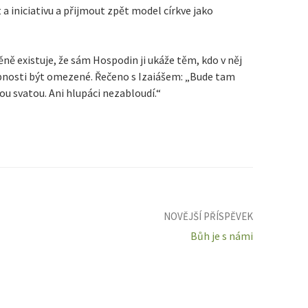
a iniciativu a přijmout zpět model církve jako
ně existuje, že sám Hospodin ji ukáže těm, kdo v něj
hopnosti být omezené. Řečeno s Izaiášem: „Bude tam
tou svatou. Ani hlupáci nezabloudí.“
NOVĚJŠÍ PŘÍSPĚVEK
Bůh je s námi