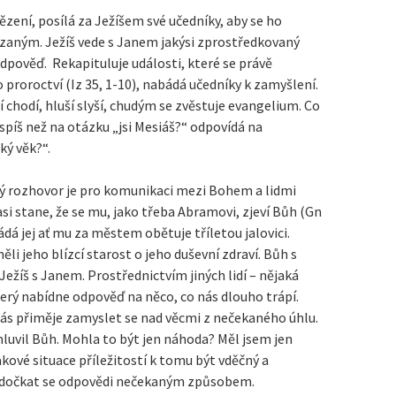
vězení, posílá za Ježíšem své učedníky, aby se ho
zaným. Ježíš vede s Janem jakýsi zprostředkovaný
dpověď. Rekapituluje události, které se právě
o proroctví (Iz 35, 1-10), nabádá učedníky k zamyšlení.
mí chodí, hluší slyší, chudým se zvěstuje evangelium. Co
píš než na otázku „jsi Mesiáš?“ odpovídá na
ký věk?“.
ý rozhovor je pro komunikaci mezi Bohem a lidmi
si stane, že se mu, jako třeba Abramovi, zjeví Bůh (Gn
dá jej ať mu za městem obětuje tříletou jalovici.
li jeho blízcí starost o jeho duševní zdraví. Bůh s
žíš s Janem. Prostřednictvím jiných lidí – nějaká
erý nabídne odpověď na něco, co nás dlouho trápí.
ás přiměje zamyslet se nad věcmi z nečekaného úhlu.
mluvil Bůh. Mohla to být jen náhoda? Měl jsem jen
kové situace příležitostí k tomu být vděčný a
a dočkat se odpovědi nečekaným způsobem.