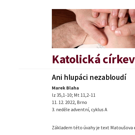
Přejít
k
obsahu
webu
Katolická círke
Ani hlupáci nezabloudí
Marek Blaha
Iz 35,1-10; Mt 11,2-11
11. 12. 2022, Brno
3. neděle adventní, cyklus A
Základem této úvahy je text Matoušova ev