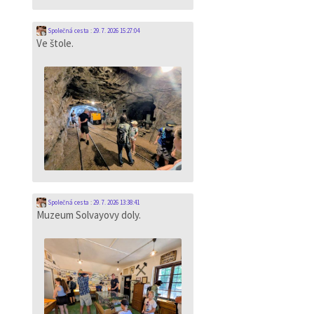
Společná cesta
:
29. 7. 2026 15:27:04
Ve štole.
Společná cesta
:
29. 7. 2026 13:38:41
Muzeum Solvayovy doly.