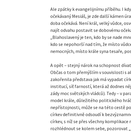
Ale zpátky k evangelijnímu příběhu. I kdy
očekávaný Mesiáš, je zde další kámen úr
doba očekává. Není král, velký vůdce, os
najít odvahu postavit se dobovému očeká
„Blahoslavený je ten, kdo by se nade mno
kdo se nepohorší nad tím, že místo vůdc
nemocných, místo krále syna tesaře, po
A opět – stejný nárok na schopnost dívat s
Občas o tom přemýšlím v souvislosti s a
zakořenila představa jak má vypadat círk
institucí, síť farností, která až dodnes 
zády moc světských vládců). Tedy – v p
model krále, důležitého politického hráče
nepřístojnosti, může se na této cestě po
církev definitivně odsoudí k bezvýznamno
církev, s níž se přes všechny komplikace
rozhlédnout se kolem sebe, pozorovat „