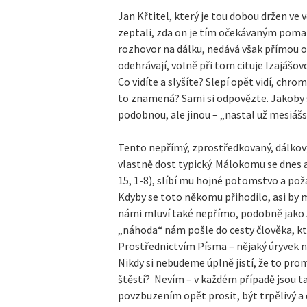
Jan Křtitel, který je tou dobou držen ve 
zeptali, zda on je tím očekávaným poma
rozhovor na dálku, nedává však přímou o
odehrávají, volně při tom cituje Izajášov
Co vidíte a slyšíte? Slepí opět vidí, chro
to znamená? Sami si odpovězte. Jakoby s
podobnou, ale jinou – „nastal už mesiášs
Tento nepřímý, zprostředkovaný, dálkov
vlastně dost typický. Málokomu se dnes a
15, 1-8), slíbí mu hojné potomstvo a požá
Kdyby se toto někomu přihodilo, asi by mě
námi mluví také nepřímo, podobně jako Je
„náhoda“ nám pošle do cesty člověka, kt
Prostřednictvím Písma – nějaký úryvek n
Nikdy si nebudeme úplně jistí, že to pro
štěstí? Nevím – v každém případě jsou ta
povzbuzením opět prosit, být trpělivý 