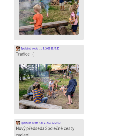
Společná cesta
:
1. 8. 2026 16:47:10
Tradice :-)
Společná cesta
:
30. 7. 2026 12:29:12
Nový předseda Společné cesty
zvolen!