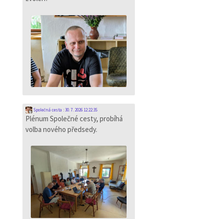
Společná cesta
:
30. 7. 2026 12:22:35
Plénum Společné cesty, probíhá
volba nového předsedy.