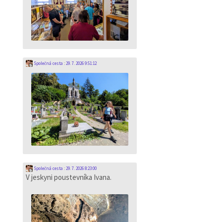
Společná cesta
:
29. 7. 2026 9:51:12
Společná cesta
:
29. 7. 2026 8:23:00
V jeskyni poustevníka Ivana.