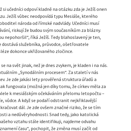
ž si učedníci odpoví kladně na otázku zda je Ježíš onen
azu. Ježíš vůbec neodpovídá typu Mesiáše, kterého
voboditel národa od římské nadvlády. Učedníci musí
vání, riskují že budou svým současníkům za blázny.
u nepohoršil“, říká Ježíš. Tedy blahoslavený je ten,
e dostává služebníka, průvodce, ošetřovatele
sléze dokonce ukřižovaného zločince.
e na svět jinak, než je dnes zvykem, je kladen i na nás.
ktuálním „Synodálním procesem“. Za staletí v nás
ev. Je zde jakási lety prověřená struktura úřadů a
nějak fungovala (možná jen díky tomu, že církev měla za
aralele k mesiášským očekáváním přelomu letopočtu –
, vůdce. A když se podaří odstranit nejkřiklavější
kračovat dál. Je zde ovšem značné riziko, že se tím
sti a nedůvěryhodnosti. Snad tedy, jako katolická
 našeho vztahu stále identifikuji, najdeme odvahu
znamení času“, pochopit, že změna musí začít od