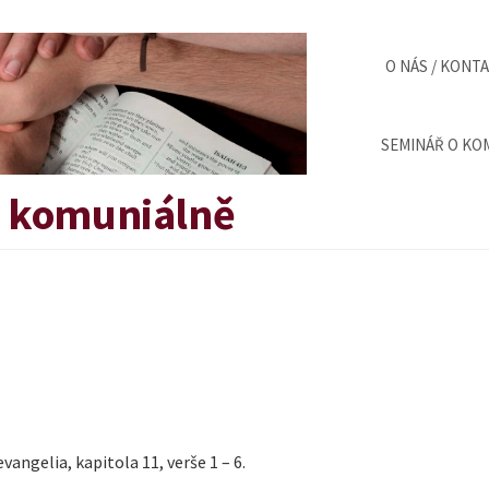
O NÁS / KONT
SEMINÁŘ O KOM
v komuniálně
angelia, kapitola 11, verše 1 – 6.