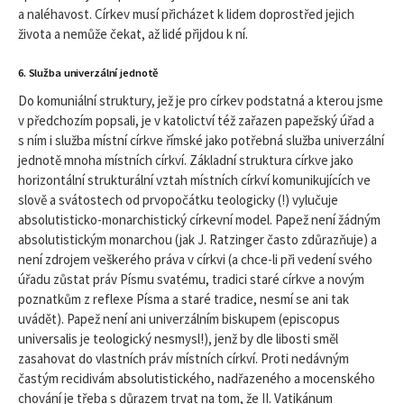
a naléhavost. Církev musí přicházet k lidem doprostřed jejich
života a nemůže čekat, až lidé přijdou k ní.
6. Služba univerzální jednotě
Do komuniální struktury, jež je pro církev podstatná a kterou jsme
v předchozím popsali, je v katolictví též zařazen papežský úřad a
s ním i služba místní církve římské jako potřebná služba univerzální
jednotě mnoha místních církví. Základní struktura církve jako
horizontální strukturální vztah místních církví komunikujících ve
slově a svátostech od prvopočátku teologicky (!) vylučuje
absolutisticko-monarchistický církevní model. Papež není žádným
absolutistickým monarchou (jak J. Ratzinger často zdůrazňuje) a
není zdrojem veškerého práva v církvi (a chce-li při vedení svého
úřadu zůstat práv Písmu svatému, tradici staré církve a novým
poznatkům z reflexe Písma a staré tradice, nesmí se ani tak
uvádět). Papež není ani univerzálním biskupem (episcopus
universalis je teologický nesmysl!), jenž by dle libosti směl
zasahovat do vlastních práv místních církví. Proti nedávným
častým recidivám absolutistického, nadřazeného a mocenského
chování je třeba s důrazem trvat na tom, že II. Vatikánum