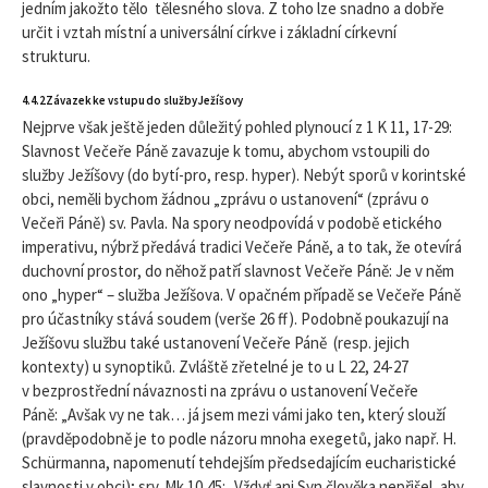
jedním jakožto tělo tělesného slova. Z toho lze snadno a dobře
určit i vztah místní a universální církve i základní církevní
strukturu.
4.4.2 Závazek ke vstupu do služby Ježíšovy
Nejprve však ještě jeden důležitý pohled plynoucí z 1 K 11, 17-29:
Slavnost Večeře Páně zavazuje k tomu, abychom vstoupili do
služby Ježíšovy (do bytí-pro, resp. hyper). Nebýt sporů v korintské
obci, neměli bychom žádnou „zprávu o ustanovení“ (zprávu o
Večeři Páně) sv. Pavla. Na spory neodpovídá v podobě etického
imperativu, nýbrž předává tradici Večeře Páně, a to tak, že otevírá
duchovní prostor, do něhož patří slavnost Večeře Páně: Je v něm
ono „hyper“ – služba Ježíšova. V opačném případě se Večeře Páně
pro účastníky stává soudem (verše 26 ff). Podobně poukazují na
Ježíšovu službu také ustanovení Večeře Páně (resp. jejich
kontexty) u synoptiků. Zvláště zřetelné je to u L 22, 24-27
v bezprostřední návaznosti na zprávu o ustanovení Večeře
Páně: „Avšak vy ne tak… já jsem mezi vámi jako ten, který slouží
(pravděpodobně je to podle názoru mnoha exegetů, jako např. H.
Schürmanna, napomenutí tehdejším předsedajícím eucharistické
slavnosti v obci); srv. Mk 10,45: „Vždyť ani Syn člověka nepřišel, aby