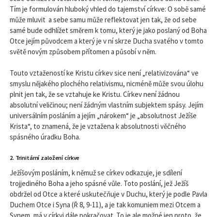
Tím je formulován hluboký vhled do tajemství církve: O sobě samé
může mluvit a sebe samu může reflektovat jen tak, že od sebe
samé bude odhlížet směrem k tomu, který je jako poslaný od Boha
Otce jejím původcem a který je v ní skrze Ducha svatého v tomto
světě novým způsobem přítomen a působí v něm.
Touto vztažeností ke Kristu církev sice není „relativizována“ ve
smyslu nějakého plochého relativismu, nicméně může svou úlohu
plnit jen tak, že se vztahuje ke Kristu. Církev není žádnou
absolutní veličinou; není žádným vlastním subjektem spásy. Jejím
universálním posláním a jejím „nárokem“ je „absolutnost Ježíše
Krista“, to znamená, že je vztažena k absolutnosti věčného
spásného úradku Boha.
2. Trinitární založení církve
Ježíšovým posláním, k němuž se církev odkazuje, je sdílení
trojjediného Boha a jeho spásné vůle. Toto poslání, jež Ježíš
obdržel od Otce a které uskutečňuje v Duchu, který je podle Pavla
Duchem Otce i Syna (Ř 8, 9-11), a je tak komuniem mezi Otcem a
Synem, má v církvi dále pokračovat. To je ale možné jen proto, že