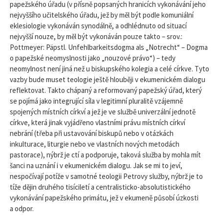
papežského úřadu (v přísně popsaných hranicích vykonávání jeho
nejvyššího učitelského úřadu, jež by měl být podle komuniální
eklesiologie vykonáván synodálně, a odhlédnuto od situací
nejvyšší nouze, by měl být vykonáván pouze takto – srov.:
Pottmeyer: Päpstl. Unfehl­barkeitsdogma als „Notrecht“ – Dogma
o papežské neomyslnosti jako „nouzové právo“) – tedy
neomylnost není jiná než u biskupského kolegia a celé církve. Tyto
vazby bude muset teologie ještě hlouběji v ekumenickém dialogu
reflektovat. Takto chápaný a reformovaný papežský úřad, který
se pojímá jako integrující síla v legitimní pluralitě vzájemně
spojených místních církví a jež je ve službě univerzální jednotě
církve, která jinak vyjádřeno vlastními právu místních církví
nebrání (třeba při ustavování biskupů nebo v otázkách
inkulturace, liturgie nebo ve vlastních nových metodách
pastorace), nýbrž je ctí a podporuje, taková služba by mohla mít
šanci na uznání i v ekumenickém dialogu. Jak se mi to jeví,
nespočívají potíže v samotné teologii Petrovy služby, nýbrž je to
tíže dějin druhého tisíciletí a centralisticko-absolutistického
vykonávání papežského primátu, jež v ekumeně působí úzkosti
a odpor.