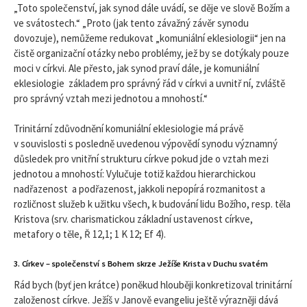
„Toto společenství, jak synod dále uvádí, se děje ve slově Božím a
ve svátostech.“ „Proto (jak tento závažný závěr synodu
dovozuje), nemůžeme redukovat „komuniální eklesiologii“ jen na
čistě organizační otázky nebo problémy, jež by se dotýkaly pouze
moci v církvi. Ale přesto, jak synod praví dále, je komuniální
eklesiologie základem pro správný řád v církvi a uvnitř ní, zvláště
pro správný vztah mezi jednotou a mnohostí.“
Trinitární zdůvodnění komuniální eklesiologie má právě
v souvislosti s posledně uvedenou výpovědí synodu významný
důsledek pro vnitřní strukturu církve pokud jde o vztah mezi
jednotou a mnohostí: Vylučuje totiž každou hierarchickou
nadřazenost a podřazenost, jakkoli nepopírá rozmanitost a
rozličnost služeb k užitku všech, k budování lidu Božího, resp. těla
Kristova (srv. charismatickou základní ustavenost církve,
metafory o těle, Ř 12,1; 1 K 12; Ef 4).
3. Církev – společenství s Bohem skrze Ježíše Krista v Duchu svatém
Rád bych (byť jen krátce) poněkud hlouběji konkretizoval trinitární
založenost církve. Ježíš v Janově evangeliu ještě výrazněji dává