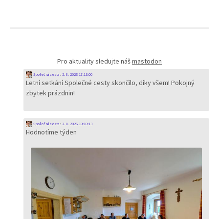
příspěvky
Pro aktuality sledujte náš
mastodon
Společná cesta
:
2. 8. 2026 17:13:00
Letní setkání Společné cesty skončilo, díky všem! Pokojný
zbytek prázdnin!
Společná cesta
:
2. 8. 2026 10:10:13
Hodnotíme týden