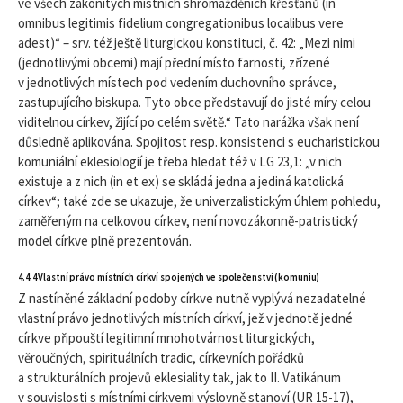
ve všech zákonitých místních shromážděních křesťanů (in
omnibus legitimis fidelium congregationibus localibus vere
adest)“ – srv. též ještě liturgickou konstituci, č. 42: „Mezi nimi
(jednotlivými obcemi) mají přední místo farnosti, zřízené
v jednotlivých místech pod vedením duchovního správce,
zastupujícího biskupa. Tyto obce představují do jisté míry celou
viditelnou církev, žijící po celém světě.“ Tato narážka však není
důsledně aplikována. Spojitost resp. konsistenci s eucharistickou
komuniální eklesiologií je třeba hledat též v LG 23,1: „v nich
existuje a z nich (in et ex) se skládá jedna a jediná katolická
církev“; také zde se ukazuje, že univerzalistickým úhlem pohledu,
zaměřeným na celkovou církev, není novozákonně-patristický
model církve plně prezentován.
4.4.4 Vlastní právo místních církví spojených ve společenství (komuniu)
Z nastíněné základní podoby církve nutně vyplývá nezadatelné
vlastní právo jednotlivých místních církví, jež v jednotě jedné
církve připouští legitimní mnohotvárnost liturgických,
věroučných, spirituálních tradic, církevních pořádků
a strukturálních projevů eklesiality tak, jak to II. Vatikánum
v souvislosti s místními církvemi výslovně stanoví (UR 15-17),