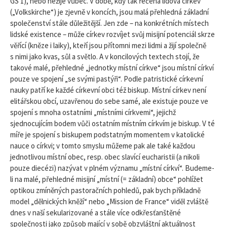
GS 1), nebo nežije vůbec. V době, kdy tak řečená lidová církev
(„Volkskirche“) je zjevně v koncích, jsou malá přehledná základní
společenství stále důležitější. Jen zde – na konkrétních místech
lidské existence – může církev rozvíjet svůj misijní potenciál skrze
věřící (kněze i laiky), kteří jsou přítomni mezi lidmi a žijí společně
s nimi jako kvas, sůl a světlo. A v koncilových textech stojí, že
takové malé, přehledné „jednotky místní církve“ jsou místní církví
pouze ve spojení „se svými pastýři“. Podle patristické církevní
nauky patří ke každé církevní obci též biskup. Místní církev není
elitářskou obcí, uzavřenou do sebe samé, ale existuje pouze ve
spojení s mnoha ostatními „místními církvemi“, jejichž
sjednocujícím bodem vůči ostatním místním církvím je biskup. V té
míře je spojení s biskupem podstatným momentem v katolické
nauce o církvi; v tomto smyslu můžeme pak ale také každou
jednotlivou místní obec, resp. obec slavící eucharistii (a nikoli
pouze diecézi) nazývat v plném významu „místní církví“. Budeme-
li na malé, přehledné misijní „místní (= základní) obce“ pohlížet
optikou zmíněných pastoračních pohledů, pak bych příkladně
model „dělnických kněží“ nebo „Mission de France“ viděl zvláště
dnes v naší sekularizované a stále více odkřesťanštěné
společnosti jako způsob mající v sobě obzvláštní aktuálnost