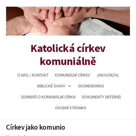
Přejít
k
obsahu
webu
Katolická církev
komuniálně
O NÁS / KONTAKT
KOMUNIÁLNÍ CÍRKEV
JAN KONZAL
BIBLICKÉ ÚVAHY
EKUMENISMUS
SEMINÁŘ O KOMUNIÁLNÍ CÍRKVI
DOKUMENTY (INTERNÍ)
ÚVODNÍ STRÁNKA
Církev jako komunio