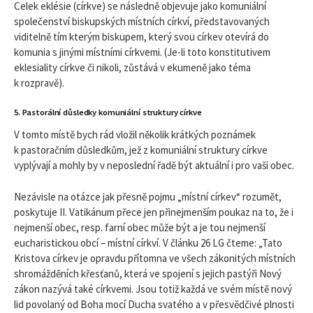
Celek eklésie (církve) se následně objevuje jako komuniální
společenství biskupských místních církví, představovaných
viditelně tím kterým biskupem, který svou církev otevírá do
komunia s jinými místními církvemi. (Je-li toto konstitutivem
eklesiality církve či nikoli, zůstává v ekumeně jako téma
k rozpravě).
5. Pastorální důsledky komuniální struktury církve
V tomto místě bych rád vložil několik krátkých poznámek
k pastoračním důsledkům, jež z komuniální struktury církve
vyplývají a mohly by v neposlední řadě být aktuální i pro vaši obec.
Nezávisle na otázce jak přesně pojmu „místní církev“ rozumět,
poskytuje II. Vatikánum přece jen přinejmenším poukaz na to, že i
nejmenší obec, resp. farní obec může být a je tou nejmenší
eucharistickou obcí – místní církví. V článku 26 LG čteme: „Tato
Kristova církev je opravdu přítomna ve všech zákonitých místních
shromážděních křesťanů, která ve spojení s jejich pastýři Nový
zákon nazývá také církvemi. Jsou totiž každá ve svém místě nový
lid povolaný od Boha mocí Ducha svatého a v přesvědčivé plnosti