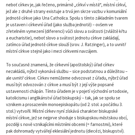
neboť církev je, jak řečeno, primárně „církví v místě“, místní církví,
jež ale z druhé strany existuje a trvá jen skrze vazbu v komuniální
jednotě církve jako Una Catholica. Spolu s tímto základním tvarem
je ustaven i církevní úřad (jako služba jednotě) – ovšem ve
zřetelném vymezení (diferenci) vůči slovu a svátosti (zvláště křtu
a eucharistie), neboť slovo a svátost jednotu církve zakládají,
zatímco úřad jednotě církve slouží (srov. J. Ratzinger), a to uvnitř
místní církve stejně jako i mezi církvemi navzájem.
To současně znamená, že církevní (apoštolský) úřad církev
nezakládá, nýbrž vykonává službu – sice podstatnou a důležitou –
ale uvnitř církve. Církev nemůžeme odvozovat z úřadu, nýbrž úřad
musí být odvozován z církve a musí být z její výše popsané
ustavenosti chápán. Tímto úřadem je v pojetí východní ortodoxie,
katolicismu i anglikánství úřad biskupský – tak, jak se spolu se
vznikem a prosazením monoepiskopátu (od 2. stol. a počátku 3.
stol.) vytvořil. Místní církev nyní získává charakter biskupské
místní církve, jež se nejprve shoduje s biskupskou městskou obcí,
později s nově vznikajícími místními obcemi (= farnostmi), které
pak dohromady vytvářejí eklesiální jednotu (diecézi, biskupství).