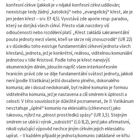
konfesní církve (jakkoli je v nějaké konfesní církvi udělován;
neexistuje tedy žádný „katolický“ nebo „evangelický“ křest, ale je
jen jeden křest – srv. Ef 4,5). Vyvstává zde aporie resp. paradox,
který se dotýká všech církví. Přesto však navzdory vší
odloučenosti nebo rozdělení platí: „Křest zakládá sakramentální
pouto jednoty mezi všemi, kteří se skrze něj znovuzrodili“ (UR 22)
a v důsledku toho existuje fundamentální církevní jednota všech
křesťanů, jednota, jež je konkrétní, reálnou, viditelnou komuniální
jednotou v těle Kristově. Podle toho je křest nanejvýš
ekumenickým děním, jdoucím napříč všem interkonfesním
hranicím: právě zde se děje fundamentální svátost jednoty, jakkoli
není (podle II.Vatikána) ještě dosaženo plného, dokonalého
komunia; ale i dosud nedokonalé, byť reálné komunio je formou
viditelného komunia, jež je nastavena a cílí směrem k úplnosti a
celosti. V této souvislosti je důležité poznamenat, že II. Vatikánum
nevztahuje „úplné“ komunio na eklesialitu (církevnost) jako
takovou, nýbrž na „plnost prostředků spásy“ (UR 3,5). Stejným
směrem se ubírá i výrok „subsistit“ (LG 8,2), jenž jako afirmativní,
nikoli vylučující výpověď nechce jiným církvím jejich eklesialitu
upírat. – V každém případě je jednota/komunio zakládané ve křtu