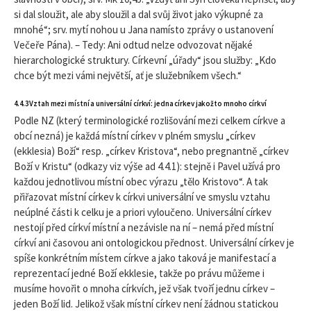
si dal sloužit, ale aby sloužil a dal svůj život jako výkupné za
mnohé“; srv. mytí nohou u Jana namísto zprávy o ustanovení
Večeře Pána). – Tedy: Ani odtud nelze odvozovat nějaké
hierarchologické struktury. Církevní „úřady“ jsou služby: „Kdo
chce být mezi vámi největší, ať je služebníkem všech.“
4.4.3 Vztah mezi místní a universální církví: jedna církev jakožto mnoho církví
Podle NZ (který terminologické rozlišování mezi celkem církve a
obcí nezná) je každá místní církev v plném smyslu „církev
(ekklesia) Boží“ resp. „církev Kristova“, nebo pregnantně „církev
Boží v Kristu“ (odkazy viz výše ad 4.4.1): stejně i Pavel užívá pro
každou jednotlivou místní obec výrazu „tělo Kristovo“. A tak
přiřazovat místní církev k církvi universální ve smyslu vztahu
neúplné části k celku je a priori vyloučeno. Universální církev
nestojí před církví místní a nezávisle na ní – nemá před místní
církví ani časovou ani ontologickou přednost. Universální církev je
spíše konkrétním místem církve a jako taková je manifestací a
reprezentací jedné Boží ekklesie, takže po právu můžeme i
musíme hovořit o mnoha církvích, jež však tvoří jednu církev –
jeden Boží lid. Jelikož však místní církev není žádnou statickou