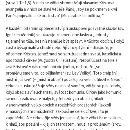
(srov. 1 Te 1,5). V nich se věřící shromažďují hlásáním Kristova
evangelia a v nich se slaví Večeře Páně, ,aby se pokrmem a krví
Páně spojovalo celé bratrstvo‘ (Mozarabská modlitba).“
V každém oltářním společenství při biskupově posvátné službě (sv.
Ignác mučedník) se ukazuje znamení oné lásky a „jednoty
tajemného těla, bez níž nemůže být spásy“. V těchto obcích, i když
často bývají malé a chudé nebo žijí v rozptýlení – diaspoře, je
přítomen Kristus, jehož mocí se sdružuje jedna svatá, katolická a
apoštolská církev (Augustin C. Faustum). Neboť účast na těle a
krvi Kristově v nás nepůsobí nic jiného, než to, že „se
proměňujeme v to, co přijímáme“ (sv. Lev Veliký). Toto chápání
místní „církve“ (= „místní obce“) považuji za velmi důležité. Neboť
církev se uskutečňuje vždy na místě samém, většinou pak tehdy,
když obec slaví eucharistii, svátost komunia. Církev jako komunio
se musí realizovat v malých, přehledných obcích, nikoli
v anonymních velko-obcích a rozlehlých prostorách (jakkoli
v masových shromážděních zakoušíme celek církve; i to je
zapotřebí). Ale církev žije vždy jen v místě, kde věřící žijí mezi lidmi,
k nimž jsou posláni – k jejich starostem, nouzi a problémům (srov.