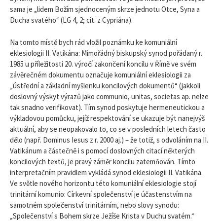
sama je „lidem Božím sjednoceným skrze jednotu Otce, Syna a
Ducha svatého“ (LG 4, 2; cit. z Cypriána).
Na tomto místě bych rád vložil poznámku ke komuniální
eklesiologii II. Vatikána: Mimořádný biskupský synod pořádaný r.
1985 u příležitosti 20. výročí zakončení koncilu v Římě ve svém
závěrečném dokumentu označuje komuniální eklesiologii za
„ústřední a základní myšlenku koncilových dokumentů“ (jakkoli
doslovný výskyt výrazů jako communio, unitas, societas ap. nelze
tak snadno verifikovat). Tím synod poskytuje hermeneutickou a
výkladovou pomůcku, jejíž respektování se ukazuje být nanejvýš
aktuální, aby se neopakovalo to, co se v posledních letech často
dělo (např. Dominus Iesus z r. 2000 aj.) – že totiž, s odvoláním na II.
Vatikánum a částečně i s pomocí doslovných citací některých
koncilových textů, je pravý záměr koncilu zatemňován. Tímto
interpretačním pravidlem vykládá synod eklesiologii II. Vatikána.
Ve světle nového horizontu této komuniální eklesiologie stojí
trinitární komunio: Církevní společenství je účastenstvím na
samotném společenství trinitárním, nebo slovy synodu:
„Společenství s Bohem skrze Ježíše Krista v Duchu svatém.“