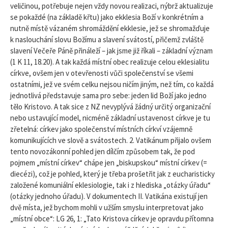
veličinou, potřebuje nejen vždy novou realizaci, nýbrž aktualizuje
se pokaždé (na základě křtu) jako ekklesia Boží v konkrétním a
nutně místě vázaném shromáždění ekklesie, jež se shromažďuje
k naslouchání slovu Božímu a slavení svátostí, přičemž zvláště
slavení Večeře Páně přináleží – jak jsme již říkali – základní význam
(1 K 11, 18.20). A tak každá místní obec realizuje celou eklesialitu
církve, ovšem jen v otevřenosti vůči společenství se všemi
ostatními, jež ve svém celku nejsou ničím jiným, než tím, co každá
jednotlivá představuje sama pro sebe: jeden lid Boží jako jedno
tělo Kristovo. A tak sice z NZ nevyplývá žádný určitý organizační
nebo ustavující model, nicméně základní ustavenost církve je tu
zřetelná: církev jako společenství místních církví vzájemně
komunikujících ve slově a svátostech. 2. Vatikánum přijalo ovšem
tento novozákonní pohled jen dílčím způsobem tak, že pod
pojmem „místní církev“ chápe jen „biskupskou“ místní církev (=
diecézi), což je pohled, který je třeba prošetřit jak z eucharisticky
založené komuniální eklesiologie, tak i z hlediska „otázky úřadu“
(otázky jednoho úřadu). V dokumentech II. Vatikána existují jen
dvě místa, jež bychom mohli v užším smyslu interpretovat jako
„místní obce“: LG 26, 1: „Tato Kristova církev je opravdu přítomna