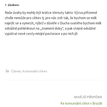
7. Závěrem
Naše úvahy by mohly být krátce shrnuty takto: Výzva přítomné
chvíle nemůže pro církev tj. pro nás znít tak, že bychom se měli
naježit se a vymezit, nýbrž v důvěře v Ducha svatého bychom měli
odvážně pohlédnout na „znamení doby“, a pak stejně odvážně
vypátrat nové cesty misijní pastorace a po nich jít.
Článek
,
Komuniální církev
Navigace
NOVĚJŠÍ PŘÍSPĚVEK
Ke komuniální církvi v Brazilii
pro