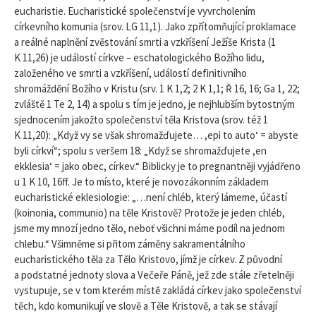
eucharistie. Eucharistické společenství je vyvrcholením
církevního komunia (srov. LG 11,1). Jako zpřítomňující proklamace
a reálné naplnění zvěstování smrti a vzkříšení Ježíše Krista (1
K 11,26) je událostí církve – eschatologického Božího lidu,
založeného ve smrti a vzkříšení, událostí definitivního
shromáždění Božího v Kristu (srv. 1 K 1,2; 2 K 1,1; Ř 16, 16; Ga 1, 22;
zvláště 1 Te 2, 14) a spolu s tím je jedno, je nejhlubším bytostným
sjednocením jakožto společenství těla Kristova (srov. též 1
K 11,20): „Když vy se však shromažďujete… ,epi to auto‘ = abyste
byli církví“; spolu s veršem 18: „Když se shromažďujete ,en
ekklesia‘ = jako obec, církev.“ Biblicky je to pregnantněji vyjádřeno
u 1 K 10, 16ff. Je to místo, které je novozákonním základem
eucharistické eklesiologie: „…není chléb, který lámeme, účastí
(koinonia, communio) na těle Kristově? Protože je jeden chléb,
jsme my mnozí jedno tělo, neboť všichni máme podíl na jednom
chlebu.“ Všimněme si přitom záměny sakramentálního
eucharistického těla za Tělo Kristovo, jímž je církev. Z původní
a podstatné jednoty slova a Večeře Páně, jež zde stále zřetelněji
vystupuje, se v tom kterém místě zakládá církev jako společenství
těch, kdo komunikují ve slově a Těle Kristově, a tak se stávají