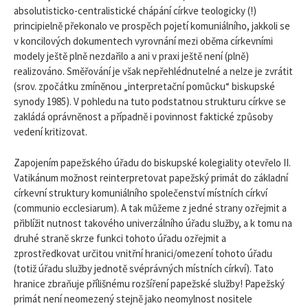
absolutisticko-centralistické chápání církve teologicky (!)
principielně překonalo ve prospěch pojetí komuniálního, jakkoli se
v koncilových dokumentech vyrovnání mezi oběma církevními
modely ještě plně nezdařilo a ani v praxi ještě není (plně)
realizováno. Směřování je však nepřehlédnutelné a nelze je zvrátit
(srov. zpočátku zmíněnou „interpretační pomůcku“ biskupské
synody 1985). V pohledu na tuto podstatnou strukturu církve se
zakládá oprávněnost a případně i povinnost faktické způsoby
vedení kritizovat.
Zapojením papežského úřadu do biskupské kolegiality otevřelo II.
Vatikánum možnost reinterpretovat papežský primát do základní
církevní struktury komuniálního společenství místních církví
(communio ecclesiarum). A tak můžeme z jedné strany ozřejmit a
přiblížit nutnost takového univerzálního úřadu služby, a k tomu na
druhé straně skrze funkci tohoto úřadu ozřejmit a
zprostředkovat určitou vnitřní hranici/omezení tohoto úřadu
(totiž úřadu služby jednotě svéprávných místních církví). Tato
hranice zbraňuje přílišnému rozšíření papežské služby! Papežský
primát není neomezený stejně jako neomylnost nositele