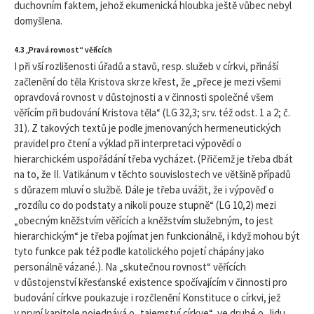
duchovním faktem, jehož ekumenická hloubka ještě vůbec nebyl
domyšlena.
4.3 „Pravá rovnost“ věřících
I při vší rozlišenosti úřadů a stavů, resp. služeb v církvi, přináší
začlenění do těla Kristova skrze křest, že „přece je mezi všemi
opravdová rovnost v důstojnosti a v činnosti společné všem
věřícím při budování Kristova těla“ (LG 32,3; srv. též odst.
1 a
2; č.
31). Z takových textů je podle jmenovaných hermeneutických
pravidel pro čtení a výklad při interpretaci výpovědí o
hierarchickém uspořádání třeba vycházet. (Přičemž je třeba dbát
na to, že II. Vatikánum v těchto souvislostech ve většině případů
s důrazem mluví o službě. Dále je třeba uvážit, že i výpověď o
„rozdílu co do podstaty a nikoli pouze stupně“ (LG 10,2) mezi
„obecným kněžstvím věřících a kněžstvím služebným, to jest
hierarchickým“ je třeba pojímat jen funkcionálně, i když mohou být
tyto funkce pak též podle katolického pojetí chápány jako
personálně vázané.). Na „skutečnou rovnost“ věřících
v důstojenství křesťanské existence spočívajícím v činnosti pro
budování církve poukazuje i rozčlenění Konstituce o církvi, jež
v první kapitole pojednává o „tajemství církve“, ve druhé o „lidu