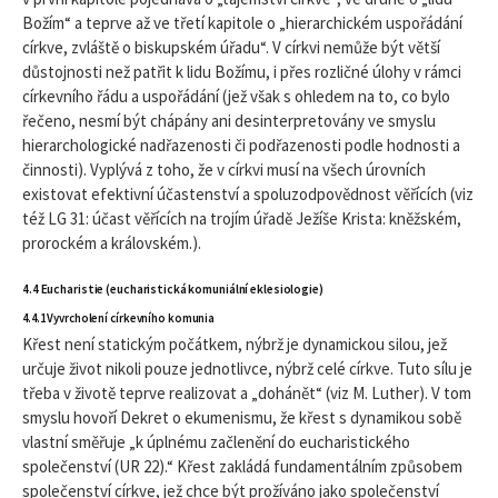
Božím“ a teprve až ve třetí kapitole o „hierarchickém uspořádání
církve, zvláště o biskupském úřadu“. V církvi nemůže být větší
důstojnosti než patřit k lidu Božímu, i přes rozličné úlohy v rámci
církevního řádu a uspořádání (jež však s ohledem na to, co bylo
řečeno, nesmí být chápány ani desinterpretovány ve smyslu
hierarchologické nadřazenosti či podřazenosti podle hodnosti a
činnosti). Vyplývá z toho, že v církvi musí na všech úrovních
existovat efektivní účastenství a spoluzodpovědnost věřících (viz
též LG 31: účast věřících na trojím úřadě Ježíše Krista: kněžském,
prorockém a královském.).
4.4 Eucharistie (eucharistická komuniální eklesiologie)
4.4.1 Vyvrcholení církevního komunia
Křest není statickým počátkem, nýbrž je dynamickou silou, jež
určuje život nikoli pouze jednotlivce, nýbrž celé církve. Tuto sílu je
třeba v životě teprve realizovat a „dohánět“ (viz M. Luther). V tom
smyslu hovoří Dekret o ekumenismu, že křest s dynamikou sobě
vlastní směřuje „k úplnému začlenění do eucharistického
společenství (UR 22).“ Křest zakládá fundamentálním způsobem
společenství církve, jež chce být prožíváno jako společenství