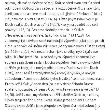
najevo, jak své společenství vidí. Krátce před svou smrtí a před
odchodem k Otci prosí v řečech na rozloučenou Otce, aby těm,
kteří jsou jeho a které musí opustit, dal „jiného Přímluvce“, který
má „navždy“ s nimi zůstat (J 14,16). Tímto jiným Přímluvcem je
Duch svatý, „Duch pravdy“ (J 14,17), který má uvádět „do celé
pravdy“ (J 16,13). Bezprostředně poté pak Ježíš říká:
„Nezanechám vás osiřelé, (já) přijdu k vám.“ (J 14,18). Co
znamenají tyto dvě po sobě následující výpovědi: „(Já) budu prosit
Otce, a on vám dá jiného Přímluvce, který má navždy zůstat s vámi
(verš 16) – a „(Já) vás nezanechám jako sirotky, nýbrž (já) zase
přijdu k vám“ (verš 18) – a co obě tyto výpovědi znamenají ve
spojení s příslibem seslání Ducha svatého? Tento nový příchod
Ježíšův je tedy jeho novým příchodem v Duchu svatém. Duch
svatý, jehož sesílá zmrtvýchvstalý a vyvýšený Pán, je novým
způsobem přítomnosti Ježíše (jeho trvalé přítomnosti) mezi námi.
Proto Ježíš říká: „V onen den (to jest v den příchodu Ducha
svatého) poznáte. Já jsem v Otci, vy jste ve mně a já ve vás“ (J
14,20). Ježíš v nás, my všichni v Ježíši a Ježíš v Otci: to je církev,
církev trojjediného Boha. Skrze Ježíše jsme spojeni s Bohem
Otcem, skrze Ježíše jsme propojeni vzájemně a mezi sebou (my