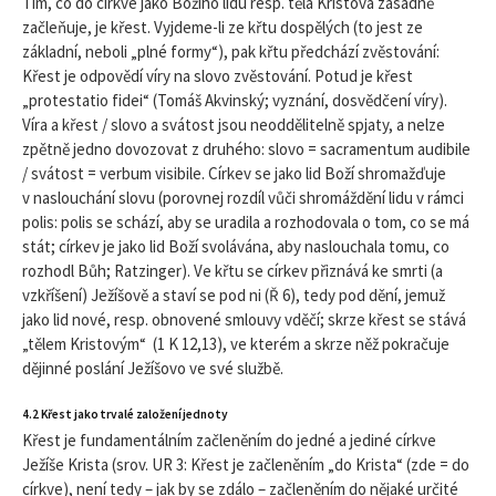
Tím, co do církve jako Božího lidu resp. těla Kristova zásadně
začleňuje, je křest. Vyjdeme-li ze křtu dospělých (to jest ze
základní, neboli „plné formy“), pak křtu předchází zvěstování:
Křest je odpovědí víry na slovo zvěstování. Potud je křest
„protestatio fidei“ (Tomáš Akvinský; vyznání, dosvědčení víry).
Víra a křest / slovo a svátost jsou neoddělitelně spjaty, a nelze
zpětně jedno dovozovat z druhého: slovo = sacramentum audibile
/ svátost = verbum visibile. Církev se jako lid Boží shromažďuje
v naslouchání slovu (porovnej rozdíl vůči shromáždění lidu v rámci
polis: polis se schází, aby se uradila a rozhodovala o tom, co se má
stát; církev je jako lid Boží svolávána, aby naslouchala tomu, co
rozhodl Bůh; Ratzinger). Ve křtu se církev přiznává ke smrti (a
vzkříšení) Ježíšově a staví se pod ni (Ř 6), tedy pod dění, jemuž
jako lid nové, resp. obnovené smlouvy vděčí; skrze křest se stává
„tělem Kristovým“ (1 K 12,13), ve kterém a skrze něž pokračuje
dějinné poslání Ježíšovo ve své službě.
4.2 Křest jako trvalé založení jednoty
Křest je fundamentálním začleněním do jedné a jediné církve
Ježíše Krista (srov. UR 3: Křest je začleněním „do Krista“ (zde = do
církve), není tedy – jak by se zdálo – začleněním do nějaké určité