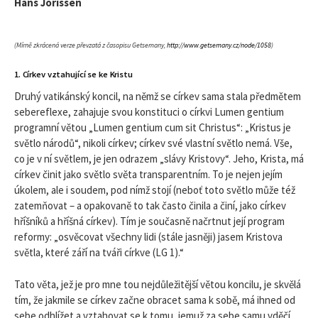
Hans Jorissen
(Mírně zkrácená verze převzatá z časopisu Getsemany,
http://www.getsemany.cz/node/1058
)
1. Církev vztahující se ke Kristu
Druhý vatikánský koncil, na němž se církev sama stala předmětem
sebereflexe, zahajuje svou konstituci o církvi Lumen gentium
programní větou „Lumen gentium cum sit Christus“: „Kristus je
světlo národů“, nikoli církev; církev své vlastní světlo nemá. Vše,
co je v ní světlem, je jen odrazem „slávy Kristovy“. Jeho, Krista, má
církev činit jako světlo světa transparentním. To je nejen jejím
úkolem, ale i soudem, pod nímž stojí (neboť toto světlo může též
zatemňovat – a opakovaně to tak často činila a činí, jako církev
hříšníků a hříšná církev). Tím je současně načrtnut její program
reformy: „osvěcovat všechny lidi (stále jasněji) jasem Kristova
světla, které září na tváři církve (LG 1).“
Tato věta, jež je pro mne tou nejdůležitější větou koncilu, je skvělá
tím, že jakmile se církev začne obracet sama k sobě, má ihned od
sebe odhlížet a vztahovat se k tomu, jemuž za sebe samu vděčí.