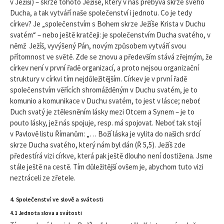
v Ježíši) – skrze tohoto Ježíše, který v nás přebývá skrze svého
Ducha, a tak vytváří naše společenství i jednotu. Co je tedy
církev? Je „společenstvím s Bohem skrze Ježíše Krista v Duchu
svatém“ – nebo ještě kratčeji: je společenstvím Ducha svatého, v
němž Ježíš, vyvýšený Pán, novým způsobem vytváří svou
přítomnost ve světě. Zde se znovu a především stává zřejmým, že
církev není v první řadě organizací, a proto nejsou organizační
struktury v církvi tím nejdůležitějším. Církev je v první řadě
společenstvím věřících shromážděným v Duchu svatém, je to
komunio a komunikace v Duchu svatém, to jest v lásce; neboť
Duch svatý je ztělesněním lásky mezi Otcem a Synem – je to
pouto lásky, jež nás spojuje, resp. má spojovat. Neboť tak stojí
v Pavlově listu Římanům: „… Boží láska je vylita do našich srdcí
skrze Ducha svatého, který nám byl dán (Ř 5,5). Ježíš zde
předestírá vizi církve, která pak ještě dlouho není dostižena. Jsme
stále ještě na cestě. Tím důležitější ovšem je, abychom tuto vizi
neztráceli ze zřetele.
4. Společenství ve slově a svátosti
4.1 Jednota slova a svátosti