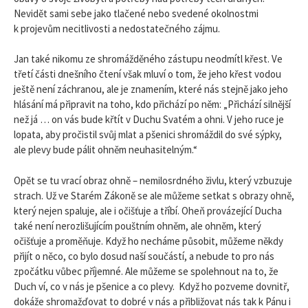
Nevidět sami sebe jako tlačené nebo svedené okolnostmi
k projevům necitlivosti a nedostatečného zájmu.
Jan také nikomu ze shromážděného zástupu neodmítl křest. Ve
třetí části dnešního čtení však mluví o tom, že jeho křest vodou
ještě není záchranou, ale je znamením, které nás stejně jako jeho
hlásání má připravit na toho, kdo přichází po něm: „Přichází silnější
než já … on vás bude křtít v Duchu Svatém a ohni. V jeho ruce je
lopata, aby pročistil svůj mlat a pšenici shromáždil do své sýpky,
ale plevy bude pálit ohněm neuhasitelným.“
Opět se tu vrací obraz ohně – nemilosrdného živlu, který vzbuzuje
strach. Už ve Starém Zákoně se ale můžeme setkat s obrazy ohně,
který nejen spaluje, ale i očišťuje a tříbí. Oheň provázející Ducha
také není nerozlišujícím pouštním ohněm, ale ohněm, který
očišťuje a proměňuje. Když ho necháme působit, můžeme někdy
přijít o něco, co bylo dosud naší součástí, a nebude to pro nás
zpočátku vůbec příjemné. Ale můžeme se spolehnout na to, že
Duch ví, co v nás je pšenice a co plevy. Když ho pozveme dovnitř,
dokáže shromažďovat to dobré v nás a přibližovat nás tak k Pánu i