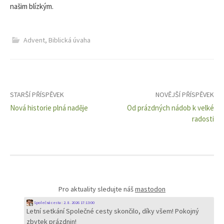
našim blízkým.
Advent
,
Biblická úvaha
Navigace
STARŠÍ PŘÍSPĚVEK
NOVĚJŠÍ PŘÍSPĚVEK
Nová historie plná naděje
Od prázdných nádob k velké
pro
radosti
příspěvky
Pro aktuality sledujte náš
mastodon
Společná cesta
:
2. 8. 2026 17:13:00
Letní setkání Společné cesty skončilo, díky všem! Pokojný
zbytek prázdnin!