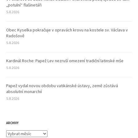
„potulní“ flašinetáři
5.8.2026
Obec Kyselka pokračuje v opravách krovu na kostele sv. Václava v
Radošově
5.8.2026
Kardinál Roche: Papež Lev nezruší omezení tradiční latinské mše
5.8.2026
Papež vydal novou obdobu vatikánské ústavy, země zůstává
absolutní monarchií
5.8.2026
ARCHIVY
Archivy