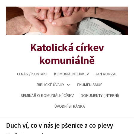
Přejít
k
obsahu
webu
Katolická církev
komuniálně
O NÁS / KONTAKT
KOMUNIÁLNÍ CÍRKEV
JAN KONZAL
BIBLICKÉ ÚVAHY
EKUMENISMUS
SEMINÁŘ O KOMUNIÁLNÍ CÍRKVI
DOKUMENTY (INTERNÍ)
ÚVODNÍ STRÁNKA
Duch ví, co v nás je pšenice a co plevy