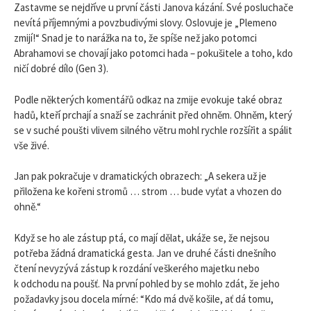
Zastavme se nejdříve u první části Janova kázání. Své posluchače
nevítá příjemnými a povzbudivými slovy. Oslovuje je „Plemeno
zmijí!“ Snad je to narážka na to, že spíše než jako potomci
Abrahamovi se chovají jako potomci hada – pokušitele a toho, kdo
ničí dobré dílo (Gen 3).
Podle některých komentářů odkaz na zmije evokuje také obraz
hadů, kteří prchají a snaží se zachránit před ohněm. Ohněm, který
se v suché poušti vlivem silného větru mohl rychle rozšířit a spálit
vše živé.
Jan pak pokračuje v dramatických obrazech: „A sekera už je
přiložena ke kořeni stromů … strom … bude vyťat a vhozen do
ohně.“
Když se ho ale zástup ptá, co mají dělat, ukáže se, že nejsou
potřeba žádná dramatická gesta. Jan ve druhé části dnešního
čtení nevyzývá zástup k rozdání veškerého majetku nebo
k odchodu na poušť. Na první pohled by se mohlo zdát, že jeho
požadavky jsou docela mírné: “Kdo má dvě košile, ať dá tomu,