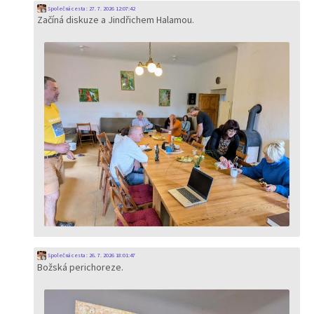
Společná cesta
:
27. 7. 2026 12:07:42
Začíná diskuze a Jindřichem Halamou.
Společná cesta
:
26. 7. 2026 18:01:47
Božská perichoreze.