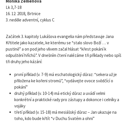
Monika Zemenová
Lk 3,7-18
16. 12. 2018, Brtnice
3. neděle adventní, cyklus C
Začátek 3. kapitoly Lukášova evangelia nám představuje Jana
Křtitele jako kazatele, ke kterému se “stalo slovo Boží … v
pustině” a on pod jeho vlivem začal hlásat “křest pokání k
odpuštění hříchů”. V dnešním čtení nalézáme tři příklady nebo spíš
tři druhy jeho kázání:
první příklad (v. 7-9) má eschatologický důraz: “sekera už je
přiložena ke kořeni stromů”, “vydávejte ovoce svědčící o
pokání”
druhý příklad (v. 10-14) má etický důraz a uvádí velmi
konkrétní a praktické rady pro zástupy a dokonce i celníky a
vojáky
třetí příklad (v. 15-18) má mesiášský důraz – Jan ukazuje na
toho, kdo bude křtít “v Duchu Svatém a ohni”