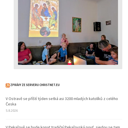
ZPRÁVY ZE SERVERU CHRISTNET.EU
V Ostravě se příští týden setká asi 3200 mladých katolíků z celého
Česka
5.8.2026
V Pekařově se bude konat tradiční Pekařovská pouť, sjedou se tam