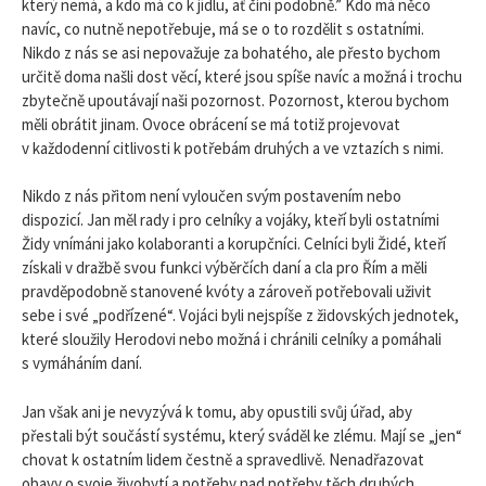
který nemá, a kdo má co k jídlu, ať činí podobně.” Kdo má něco
navíc, co nutně nepotřebuje, má se o to rozdělit s ostatními.
Nikdo z nás se asi nepovažuje za bohatého, ale přesto bychom
určitě doma našli dost věcí, které jsou spíše navíc a možná i trochu
zbytečně upoutávají naši pozornost. Pozornost, kterou bychom
měli obrátit jinam. Ovoce obrácení se má totiž projevovat
v každodenní citlivosti k potřebám druhých a ve vztazích s nimi.
Nikdo z nás přitom není vyloučen svým postavením nebo
dispozicí. Jan měl rady i pro celníky a vojáky, kteří byli ostatními
Židy vnímáni jako kolaboranti a korupčníci. Celníci byli Židé, kteří
získali v dražbě svou funkci výběrčích daní a cla pro Řím a měli
pravděpodobně stanovené kvóty a zároveň potřebovali uživit
sebe i své „podřízené“. Vojáci byli nejspíše z židovských jednotek,
které sloužily Herodovi nebo možná i chránili celníky a pomáhali
s vymáháním daní.
Jan však ani je nevyzývá k tomu, aby opustili svůj úřad, aby
přestali být součástí systému, který sváděl ke zlému. Mají se „jen“
chovat k ostatním lidem čestně a spravedlivě. Nenadřazovat
obavy o svoje živobytí a potřeby nad potřeby těch druhých.