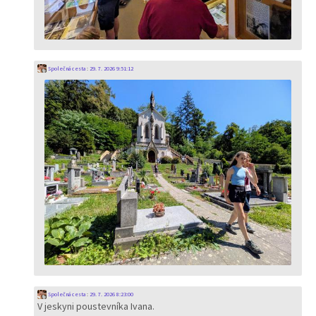
Společná cesta
:
29. 7. 2026 9:51:12
Společná cesta
:
29. 7. 2026 8:23:00
V jeskyni poustevníka Ivana.